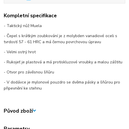
Kompletní specifikace
- Taktický nůž Muela
- Čepel s krátkým zoubkování je z molybden vanadiové oceli s
tvrdostí 57 - 61 HRC a má černou povrchovou úpravu
- Velmi ostrý hrot
- Rukojeť je plastová a má protiskluzové vroubky a malou záštitu
- Otvor pro závěsnou šňůru
- V dodávce je mylonové pouzdro se dvěma pásky a šňůrou pro
připevnění ke stehnu
Původ zboží
Parametry