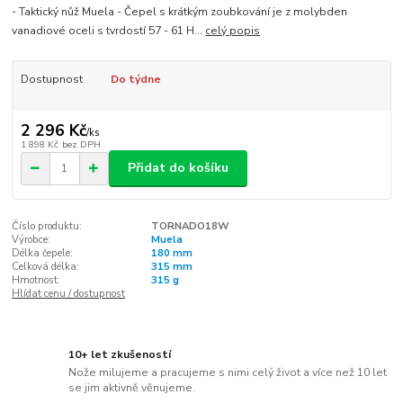
- Taktický nůž Muela - Čepel s krátkým zoubkování je z molybden
vanadiové oceli s tvrdostí 57 - 61 H...
celý popis
Dostupnost
Do týdne
2 296 Kč
/
ks
1 898 Kč
bez DPH
Přidat do košíku
Číslo produktu:
TORNADO18W
Výrobce:
Muela
Délka čepele:
180 mm
Celková délka:
315 mm
Hmotnost:
315 g
Hlídat cenu / dostupnost
10+ let zkušeností
Nože milujeme a pracujeme s nimi celý život a více než 10 let
se jim aktivně věnujeme.