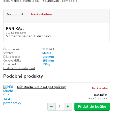
oceli v zrcadlovém lesku - Zoubkován...
celý popis
Dostupnost
Není skladem
859 Kč
/
ks
710 Kč
bez DPH
Momentálně není k dispozici
Číslo produktu:
SUB14.1
Výrobce:
Muela
Délka čepele:
140 mm
Celková délka:
255 mm
Hmotnost:
130 g
Hlídat cenu / dostupnost
Podobné produkty
Nůž Muela Sub-14.4 potápěčský
Není skladem
834 Kč
/
ks
689 Kč
bez DPH
Přidat do košíku