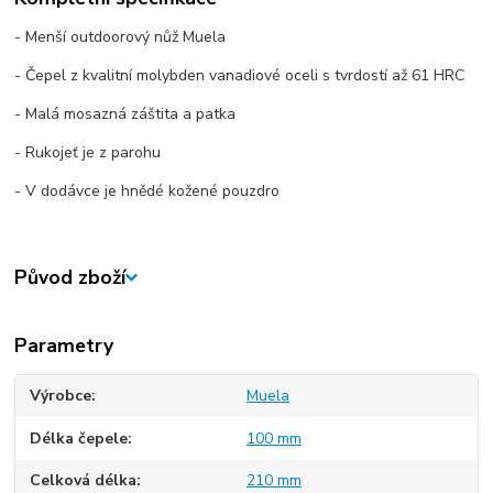
- Menší outdoorový nůž Muela
- Čepel z kvalitní molybden vanadiové oceli s tvrdostí až 61 HRC
- Malá mosazná záštita a patka
- Rukojeť je z parohu
- V dodávce je hnědé kožené pouzdro
Původ zboží
Parametry
Výrobce
Muela
Délka čepele
100 mm
Celková délka
210 mm