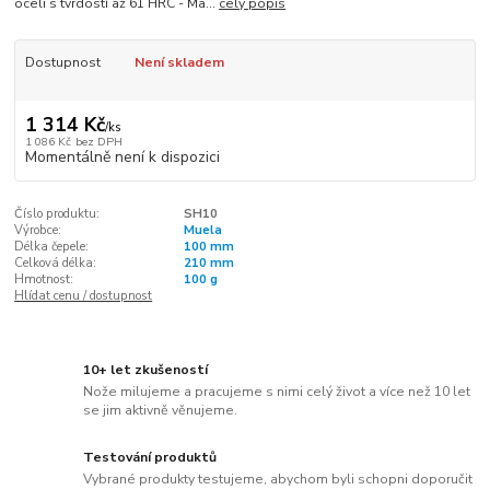
oceli s tvrdostí až 61 HRC - Ma...
celý popis
Dostupnost
Není skladem
1 314 Kč
/
ks
1 086 Kč
bez DPH
Momentálně není k dispozici
Číslo produktu:
SH10
Výrobce:
Muela
Délka čepele:
100 mm
Celková délka:
210 mm
Hmotnost:
100 g
Hlídat cenu / dostupnost
10+ let zkušeností
Nože milujeme a pracujeme s nimi celý život a více než 10 let
se jim aktivně věnujeme.
Testování produktů
Vybrané produkty testujeme, abychom byli schopni doporučit