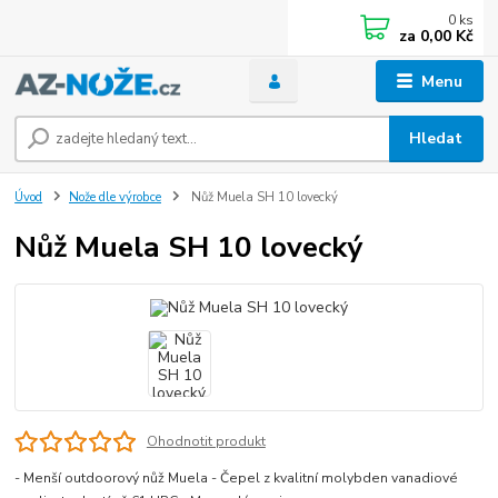
0
ks
za
0,00 Kč
Menu
Hledat
Úvod
Nože dle výrobce
Nůž Muela SH 10 lovecký
Nůž Muela SH 10 lovecký
Ohodnotit produkt
- Menší outdoorový nůž Muela - Čepel z kvalitní molybden vanadiové