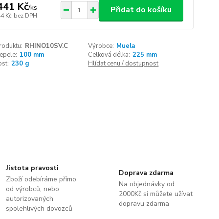
441 Kč
/
ks
Přidat do košíku
44 Kč
bez DPH
roduktu:
RHINO10SV.C
Výrobce:
Muela
epele:
100 mm
Celková délka:
225 mm
st:
230 g
Hlídat cenu / dostupnost
Jistota pravosti
Doprava zdarma
Zboží odebíráme přímo
Na objednávky od
od výrobců, nebo
2000Kč si můžete užívat
autorizovaných
dopravu zdarma
spolehlivých dovozců