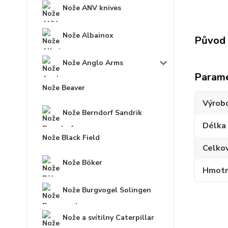
Nože ANV knives
Nože Albainox
Původ 
Nože Anglo Arms
Param
Nože Beaver
Výrob
Nože Berndorf Sandrik
Délka
Nože Black Field
Celko
Nože Böker
Hmotn
Nože Burgvogel Solingen
Nože a svítilny Caterpillar