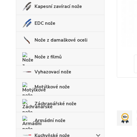
Kapesní zavírací nože
EDC nože
Nože z damaškové oceli
Nože z filmů
Vyhazovací nože
Motýlkové nože
Záchranářské nože
Armádní nože
Kuchyňské nože