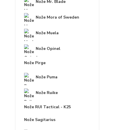
Nože Mr. Blade
Nože Mora of Sweden
Nože Muela
Nože Opinel
Nože Pirge
Nože Puma
Nože Ruike
Nože RUI Tactical - K25
Nože Sagitarius