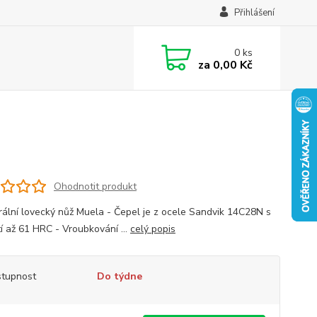
Přihlášení
0
ks
za
0,00 Kč
Ohodnotit produkt
grální lovecký nůž Muela - Čepel je z ocele Sandvik 14C28N s
tí až 61 HRC - Vroubkování ...
celý popis
tupnost
Do týdne