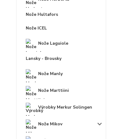
Nože Hultafors
Nože ICEL
Nože Laguiole
Lansky - Brousky
Nože Manly
Nože Marttiini
Výrobky Merkur Solingen
Nože Mikov