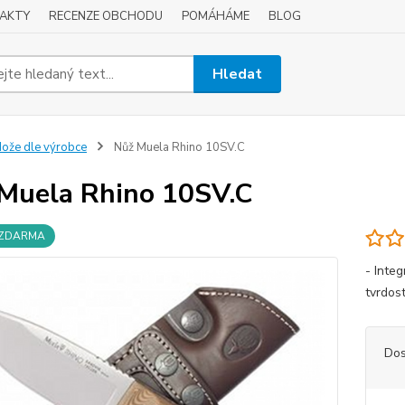
AKTY
RECENZE OBCHODU
POMÁHÁME
BLOG
Hledat
ože dle výrobce
Nůž Muela Rhino 10SV.C
Muela Rhino 10SV.C
 ZDARMA
- Inte
tvrdos
Dos