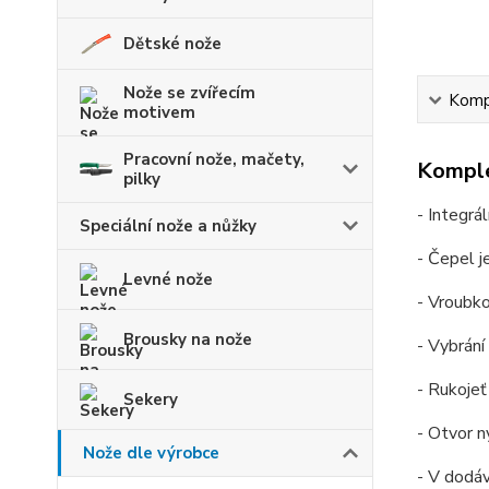
Dětské nože
Nože se zvířecím
Kompl
motivem
Pracovní nože, mačety,
Komple
pilky
- Integrá
Speciální nože a nůžky
- Čepel 
Levné nože
- Vroubko
Brousky na nože
- Vybrání
- Rukojeť
Sekery
- Otvor n
Nože dle výrobce
- V dodá