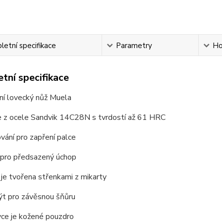
etní specifikace
Parametry
Ho
tní specifikace
lní lovecký nůž Muela
je z ocele Sandvik 14C28N s tvrdostí až 61 HRC
vání pro zapření palce
 pro předsazený úchop
 je tvořena střenkami z mikarty
ýt pro závěsnou šňůru
vce je kožené pouzdro