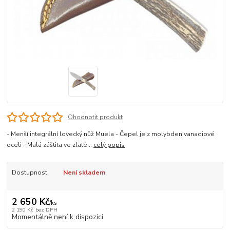
Ohodnotit produkt
- Menší integrální lovecký nůž Muela - Čepel je z molybden vanadiové
oceli - Malá záštita ve zlaté...
celý popis
Dostupnost
Není skladem
2 650 Kč
/
ks
2 190 Kč
bez DPH
Momentálně není k dispozici