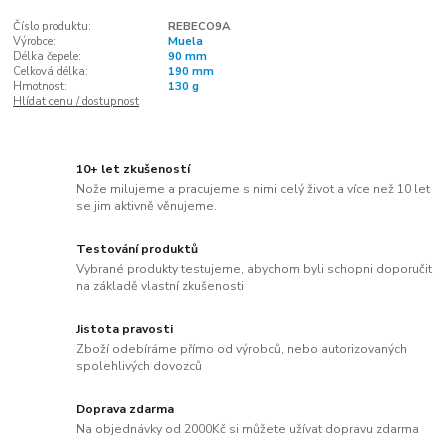
Číslo produktu:
REBECO9A
Výrobce:
Muela
Délka čepele:
90 mm
Celková délka:
190 mm
Hmotnost:
130 g
Hlídat cenu / dostupnost
10+ let zkušeností
Nože milujeme a pracujeme s nimi celý život a více než 10 let
se jim aktivně věnujeme.
Testování produktů
Vybrané produkty testujeme, abychom byli schopni doporučit
na základě vlastní zkušenosti
Jistota pravosti
Zboží odebíráme přímo od výrobců, nebo autorizovaných
spolehlivých dovozců
Doprava zdarma
Na objednávky od 2000Kč si můžete užívat dopravu zdarma