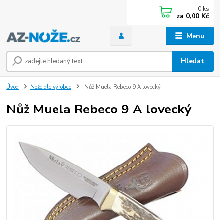
0
ks
za
0,00 Kč
Menu
Hledat
Úvod
Nože dle výrobce
Nůž Muela Rebeco 9 A lovecký
Nůž Muela Rebeco 9 A lovecký