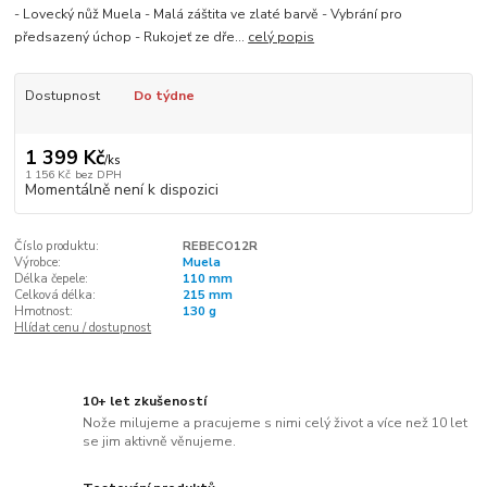
- Lovecký nůž Muela - Malá záštita ve zlaté barvě - Vybrání pro
předsazený úchop - Rukojeť ze dře...
celý popis
Dostupnost
Do týdne
1 399 Kč
/
ks
1 156 Kč
bez DPH
Momentálně není k dispozici
Číslo produktu:
REBECO12R
Výrobce:
Muela
Délka čepele:
110 mm
Celková délka:
215 mm
Hmotnost:
130 g
Hlídat cenu / dostupnost
10+ let zkušeností
Nože milujeme a pracujeme s nimi celý život a více než 10 let
se jim aktivně věnujeme.