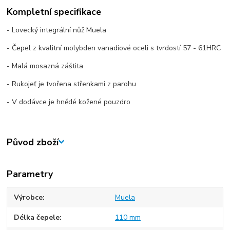
Kompletní specifikace
- Lovecký integrální nůž Muela
- Čepel z kvalitní molybden vanadiové oceli s tvrdostí 57 - 61HRC
- Malá mosazná záštita
- Rukojeť je tvořena střenkami z parohu
- V dodávce je hnědé kožené pouzdro
Původ zboží
Parametry
Výrobce
Muela
Délka čepele
110 mm