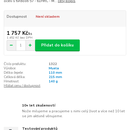
oceli s tvrdostí 57 - 61HRC - M...
celý popis
Dostupnost
Není skladem
1 757 Kč
/
ks
1 452 Kč
bez DPH
Přidat do košíku
Číslo produktu:
1322
Výrobce:
Muela
Délka čepele:
110 mm
Celková délka:
215 mm
Hmotnost:
140 g
Hlídat cenu / dostupnost
10+ let zkušeností
Nože milujeme a pracujeme s nimi celý život a více než 10 let
se jim aktivně věnujeme.
Testování produktů