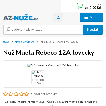
0
ks
za
0,00 Kč
Menu
Hledat
Úvod
Nože dle výrobce
Nůž Muela Rebeco 12A lovecký
Nůž Muela Rebeco 12A lovecký
Ohodnotit produkt
- Lovecký integrální nůž Muela - Čepel z kvalitní molybden vanadiové