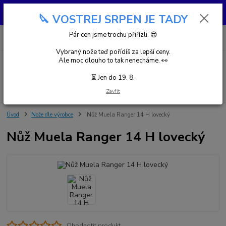
😎 SRPEN JSME TROCHU PŘIOSTŘILI 🔪 MRKŇETE NA VOSTREJ
🔪 VOSTREJ SRPEN JE TADY
SRPEN!
0
ks
Pár cen jsme trochu přiřízli. 😎
za
0,00 Kč
Vybraný nože teď pořídíš za lepší ceny.
Ale moc dlouho to tak nenecháme. 👀
Menu
⏳ Jen do 19. 8.
Hledat
Zavřít
Úvod
Nože dle výrobce
Nůž Muela Ranger 14 H lovecký
Nůž Muela Ranger 14 H lovecký
Ohodnotit produkt