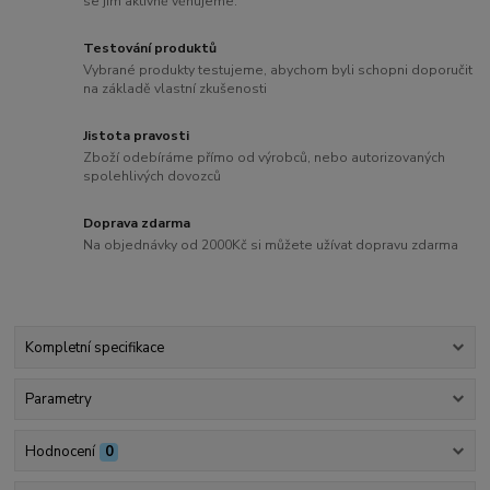
se jim aktivně věnujeme.
Testování produktů
Vybrané produkty testujeme, abychom byli schopni doporučit
na základě vlastní zkušenosti
Jistota pravosti
Zboží odebíráme přímo od výrobců, nebo autorizovaných
spolehlivých dovozců
Doprava zdarma
Na objednávky od 2000Kč si můžete užívat dopravu zdarma
Kompletní specifikace
Parametry
Hodnocení
0