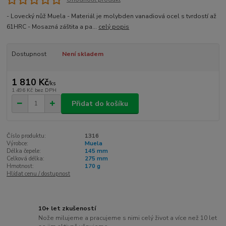
- Lovecký nůž Muela - Materiál je molybden vanadiová ocel s tvrdostí až
61HRC - Mosazná záštita a pa...
celý popis
Dostupnost
Není skladem
1 810 Kč
/
ks
1 496 Kč
bez DPH
Přidat do košíku
Číslo produktu:
1316
Výrobce:
Muela
Délka čepele:
145 mm
Celková délka:
275 mm
Hmotnost:
170 g
Hlídat cenu / dostupnost
10+ let zkušeností
Nože milujeme a pracujeme s nimi celý život a více než 10 let