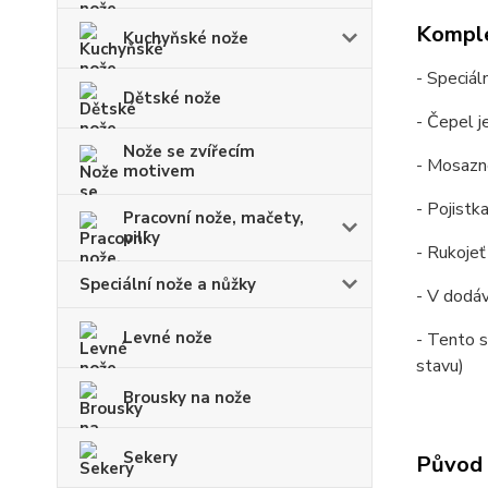
Komple
Kuchyňské nože
- Speciál
Dětské nože
- Čepel j
Nože se zvířecím
- Mosazné
motivem
- Pojistk
Pracovní nože, mačety,
pilky
- Rukojeť
Speciální nože a nůžky
- V dodá
Levné nože
- Tento 
stavu)
Brousky na nože
Sekery
Původ 