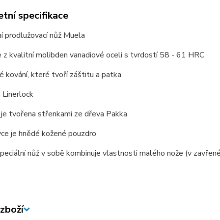
tní specifikace
ní prodlužovací nůž Muela
e z kvalitní molibden vanadiové oceli s tvrdostí 58 - 61 HRC
 kování, které tvoří záštitu a patka
a Linerlock
 je tvořena střenkami ze dřeva Pakka
vce je hnědé kožené pouzdro
speciální nůž v sobě kombinuje vlastnosti malého nože (v zavř
zboží