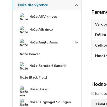
Nože dle výrobce
Param
Nože ANV knives
Výrob
Nože Albainox
Délka
Nože Anglo Arms
Celko
Nože Beaver
Hmotn
Nože Berndorf Sandrik
Nože Black Field
Hodno
Nože Böker
K tomuto 
Nože Burgvogel Solingen
Přidat