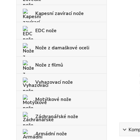
Kapesní zavírací nože
EDC nože
Nože z damaškové oceli
Nože z filmů
Vyhazovací nože
Motýlkové nože
Záchranářské nože
Kompl
Armádní nože