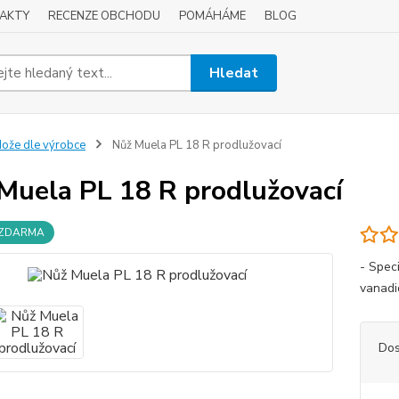
AKTY
RECENZE OBCHODU
POMÁHÁME
BLOG
Hledat
ože dle výrobce
Nůž Muela PL 18 R prodlužovací
Muela PL 18 R prodlužovací
 ZDARMA
- Speci
vanadio
Dos