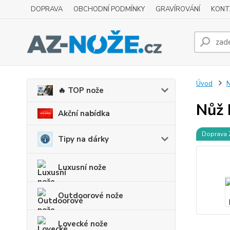
DOPRAVA
OBCHODNÍ PODMÍNKY
GRAVÍROVÁNÍ
KONT
Úvod
N
🔥 TOP nože
Nůž 
Akční nabídka
Doprava
Tipy na dárky
Luxusní nože
Outdoorové nože
Lovecké nože