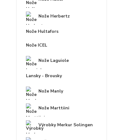
Nože Herbertz
Nože Hultafors
Nože ICEL
Nože Laguiole
Lansky - Brousky
Nože Manly
Nože Marttiini
Výrobky Merkur Solingen