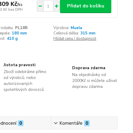
309 Kč
/
ks
Přidat do košíku
61 Kč
bez DPH
roduktu:
PL18R
Výrobce:
Muela
epele:
180 mm
Celková délka:
315 mm
st:
410 g
Hlídat cenu / dostupnost
Jistota pravosti
Doprava zdarma
Zboží odebíráme přímo
Na objednávky od
od výrobců, nebo
2000Kč si můžete užívat
autorizovaných
dopravu zdarma
spolehlivých dovozců
dnocení
0
Komentáře
0