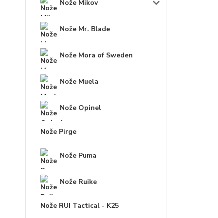
Nože Mikov
Nože Mr. Blade
Nože Mora of Sweden
Nože Muela
Nože Opinel
Nože Pirge
Nože Puma
Nože Ruike
Nože RUI Tactical - K25