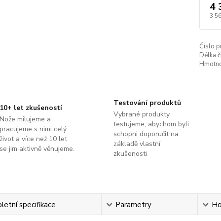
4 
3 5
Číslo p
Délka č
Hmotno
Testování produktů
10+ let zkušeností
Vybrané produkty
Nože milujeme a
testujeme, abychom byli
pracujeme s nimi celý
schopni doporučit na
život a více než 10 let
základě vlastní
se jim aktivně věnujeme.
zkušenosti
etní specifikace
Parametry
Ho