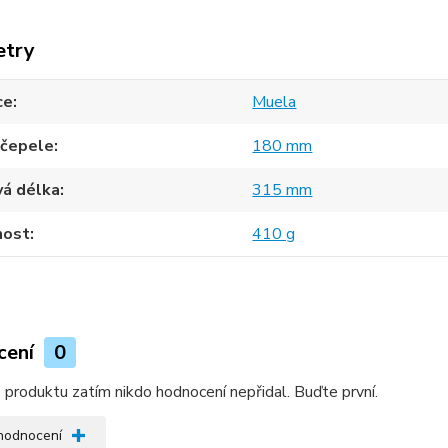
etry
ce
Muela
 čepele
180 mm
vá délka
315 mm
ost
410 g
cení
0
produktu zatím nikdo hodnocení nepřidal. Buďte první.
 hodnocení