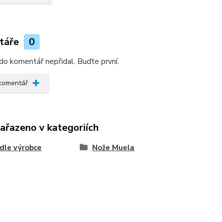
táře
0
do komentář nepřidal. Buďte první.
 komentář
zařazeno v kategoriích
dle výrobce
Nože Muela