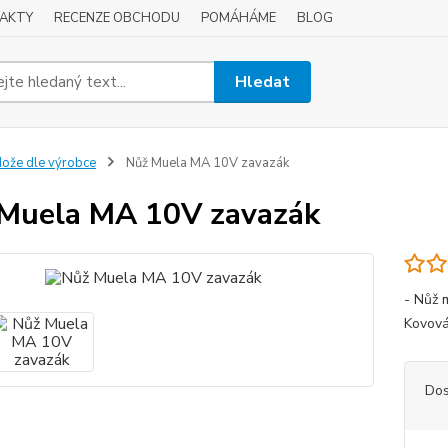
AKTY
RECENZE OBCHODU
POMÁHÁME
BLOG
Hledat
ože dle výrobce
Nůž Muela MA 10V zavazák
Muela MA 10V zavazák
- Nůž 
Kovová
Dos