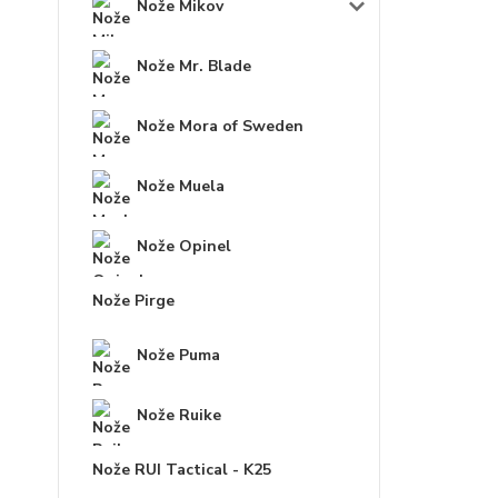
Nože Mikov
Nože Mr. Blade
Nože Mora of Sweden
Nože Muela
Nože Opinel
Nože Pirge
Nože Puma
Nože Ruike
Nože RUI Tactical - K25