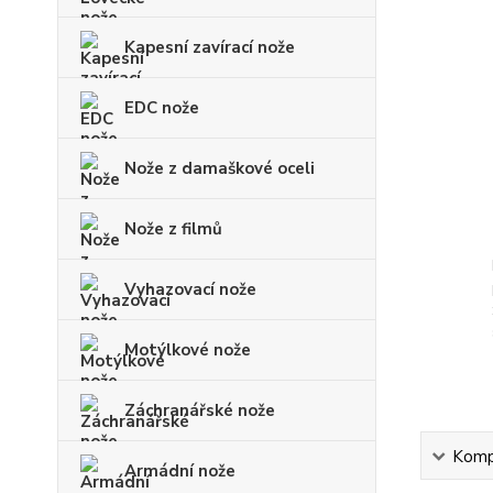
Kapesní zavírací nože
EDC nože
Nože z damaškové oceli
Nože z filmů
Vyhazovací nože
Motýlkové nože
Záchranářské nože
Kompl
Armádní nože