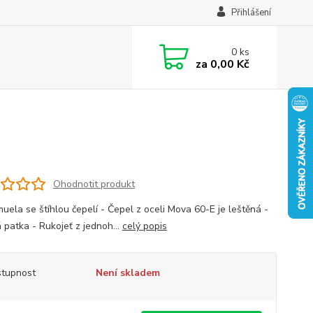
Přihlášení
0
ks
za
0,00 Kč
Ohodnotit produkt
muela se štíhlou čepelí - Čepel z oceli Mova 60-E je leštěná -
 patka - Rukojeť z jednoh...
celý popis
tupnost
Není skladem