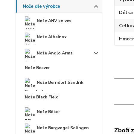
Nože dle výrobce
Délka
Nože ANV knives
Celko
Nože Albainox
Hmotn
Nože Anglo Arms
Nože Beaver
Nože Berndorf Sandrik
Nože Black Field
Nože Böker
Nože Burgvogel Solingen
Zboží 