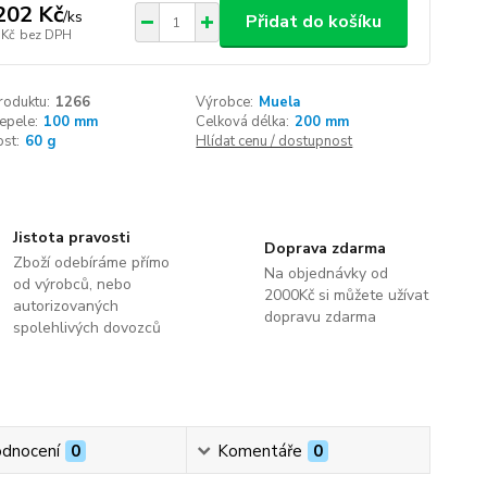
202 Kč
/
ks
Přidat do košíku
 Kč
bez DPH
roduktu:
1266
Výrobce:
Muela
epele:
100 mm
Celková délka:
200 mm
st:
60 g
Hlídat cenu / dostupnost
Jistota pravosti
Doprava zdarma
Zboží odebíráme přímo
Na objednávky od
od výrobců, nebo
2000Kč si můžete užívat
autorizovaných
dopravu zdarma
spolehlivých dovozců
dnocení
0
Komentáře
0