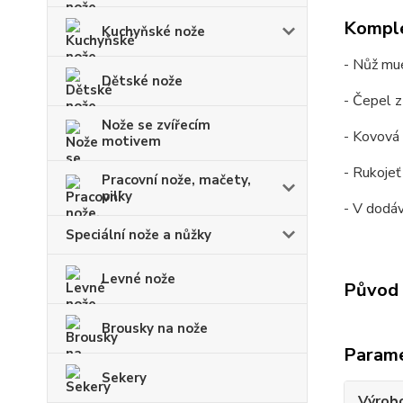
Komple
Kuchyňské nože
- Nůž mue
Dětské nože
- Čepel z
Nože se zvířecím
- Kovová
motivem
- Rukojeť
Pracovní nože, mačety,
pilky
- V dodá
Speciální nože a nůžky
Levné nože
Původ 
Brousky na nože
Param
Sekery
Výrob