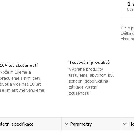
1 
993
Číslo p
Délka č
Hmotno
Testování produktů
10+ let zkušeností
Vybrané produkty
Nože milujeme a
testujeme, abychom byli
pracujeme s nimi celý
schopni doporučit na
život a více než 10 let
základě vlastní
se jim aktivně věnujeme.
zkušenosti
etní specifikace
Parametry
Ho