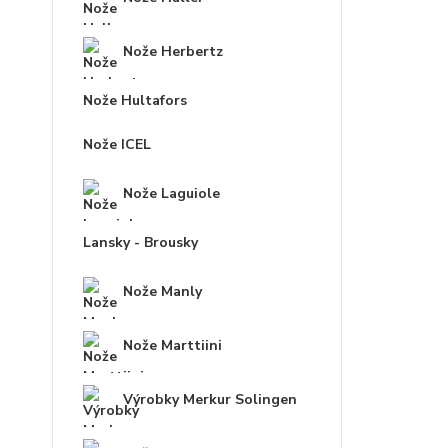
Nože Herbertz
Nože Hultafors
Nože ICEL
Nože Laguiole
Lansky - Brousky
Nože Manly
Nože Marttiini
Výrobky Merkur Solingen