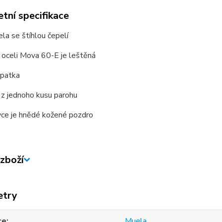
tní specifikace
la se štíhlou čepelí
 oceli Mova 60-E je leštěná
 patka
 z jednoho kusu parohu
vce je hnědé kožené pozdro
zboží
etry
ce
Muela