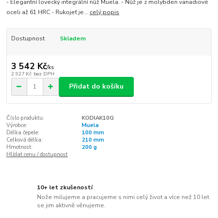
- Elegantní lovecký integrální nůž Muela. - Nůž je z molybden vanadiové
oceli až 61 HRC - Rukojeť je...
celý popis
Dostupnost
Skladem
3 542 Kč
/
ks
2 927 Kč
bez DPH
Přidat do košíku
Číslo produktu:
KODIAK10G
Výrobce:
Muela
Délka čepele:
100 mm
Celková délka:
210 mm
Hmotnost:
200 g
Hlídat cenu / dostupnost
10+ let zkušeností
Nože milujeme a pracujeme s nimi celý život a více než 10 let
se jim aktivně věnujeme.