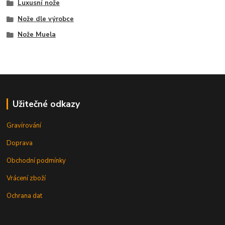
Luxusní nože
Nože dle výrobce
Nože Muela
Užitečné odkazy
Gravírování
Doprava
Obchodní podmínky
Vrácení zboží
Ochrana dat