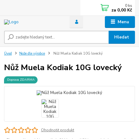
0
ks
za
0,00 Kč
Menu
Hledat
Úvod
Nože dle výrobce
Nůž Muela Kodiak 10G lovecký
Nůž Muela Kodiak 10G lovecký
Doprava ZDARMA
Ohodnotit produkt