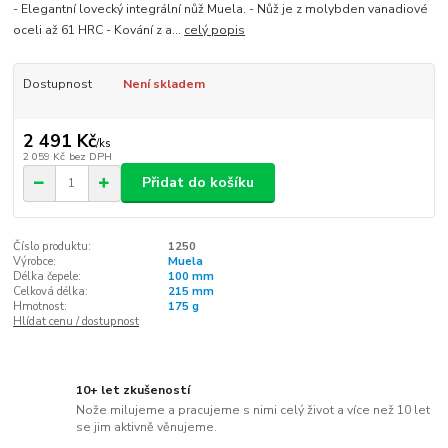
- Elegantní lovecký integrální nůž Muela. - Nůž je z molybden vanadiové
oceli až 61 HRC - Kování z a...
celý popis
Dostupnost
Není skladem
2 491 Kč
/
ks
2 059 Kč
bez DPH
Přidat do košíku
Číslo produktu:
1250
Výrobce:
Muela
Délka čepele:
100 mm
Celková délka:
215 mm
Hmotnost:
175 g
Hlídat cenu / dostupnost
10+ let zkušeností
Nože milujeme a pracujeme s nimi celý život a více než 10 let
se jim aktivně věnujeme.