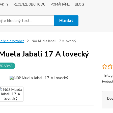
AKTY
RECENZE OBCHODU
POMÁHÁME
BLOG
Hledat
ože dle výrobce
Nůž Muela Jabali 17 A lovecký
Muela Jabali 17 A lovecký
 ZDARMA
- Inte
tvrdost
Dos