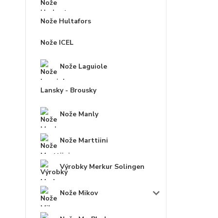
Nože Hultafors
Nože ICEL
Nože Laguiole
Lansky - Brousky
Nože Manly
Nože Marttiini
Výrobky Merkur Solingen
Nože Mikov