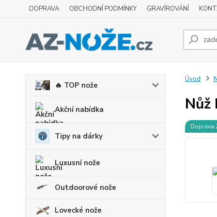
DOPRAVA
OBCHODNÍ PODMÍNKY
GRAVÍROVÁNÍ
KONT
Úvod
N
🔥 TOP nože
Nůž 
Akční nabídka
Doprava
Tipy na dárky
Luxusní nože
Outdoorové nože
Lovecké nože