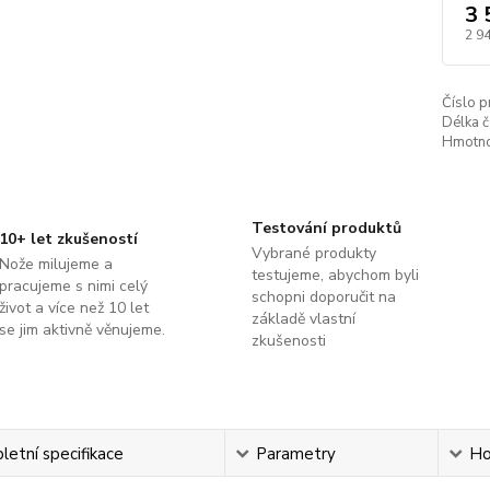
3 
2 9
Číslo p
Délka č
Hmotno
Testování produktů
10+ let zkušeností
Vybrané produkty
Nože milujeme a
testujeme, abychom byli
pracujeme s nimi celý
schopni doporučit na
život a více než 10 let
základě vlastní
se jim aktivně věnujeme.
zkušenosti
etní specifikace
Parametry
Ho