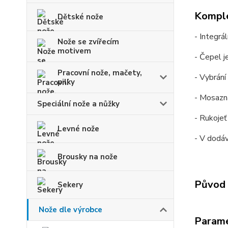
Komple
Dětské nože
- Integrá
Nože se zvířecím
motivem
- Čepel j
Pracovní nože, mačety,
- Vybrání
pilky
- Mosazná
Speciální nože a nůžky
- Rukojeť
Levné nože
- V dodá
Brousky na nože
Původ 
Sekery
Nože dle výrobce
Param