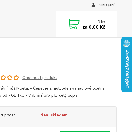
Přihlášení
0
ks
za
0,00 Kč
Ohodnotit produkt
grální nůž Muela. - Čepel je z molybden vanadiové oceli s
í 58 - 61HRC - Vybrání pro př...
celý popis
tupnost
Není skladem