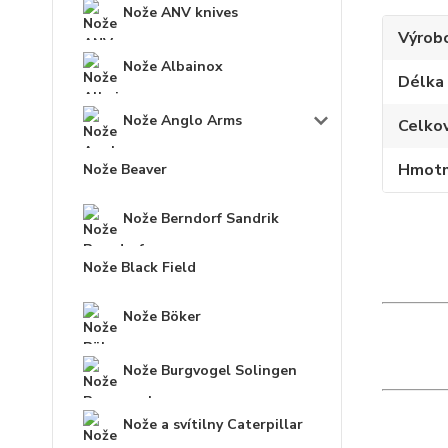
Nože ANV knives
Výrob
Nože Albainox
Délka
Nože Anglo Arms
Celko
Hmotn
Nože Beaver
Nože Berndorf Sandrik
Nože Black Field
Nože Böker
Nože Burgvogel Solingen
Nože a svítilny Caterpillar