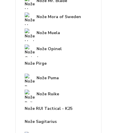
Nože Mr. Blade
Nože Mora of Sweden
Nože Muela
Nože Opinel
Nože Pirge
Nože Puma
Nože Ruike
Nože RUI Tactical - K25
Nože Sagitarius