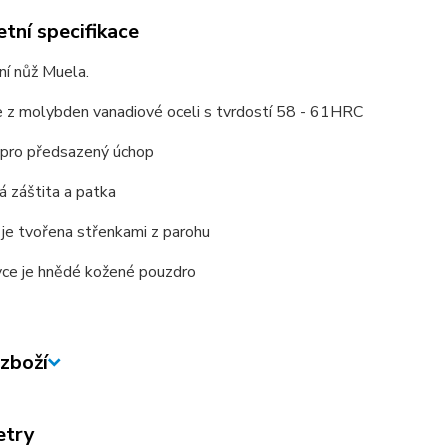
tní specifikace
lní nůž Muela.
e z molybden vanadiové oceli s tvrdostí 58 - 61HRC
 pro předsazený úchop
 záštita a patka
 je tvořena střenkami z parohu
vce je hnědé kožené pouzdro
zboží
etry