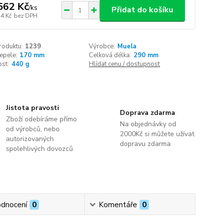
562 Kč
/
ks
Přidat do košíku
44 Kč
bez DPH
roduktu:
1239
Výrobce:
Muela
epele:
170 mm
Celková délka:
290 mm
st:
440 g
Hlídat cenu / dostupnost
Jistota pravosti
Doprava zdarma
Zboží odebíráme přímo
Na objednávky od
od výrobců, nebo
2000Kč si můžete užívat
autorizovaných
dopravu zdarma
spolehlivých dovozců
dnocení
0
Komentáře
0