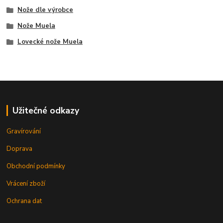
Nože dle výrobce
Nože Muela
Lovecké nože Muela
Užitečné odkazy
Gravírování
Doprava
Obchodní podmínky
Vrácení zboží
Ochrana dat