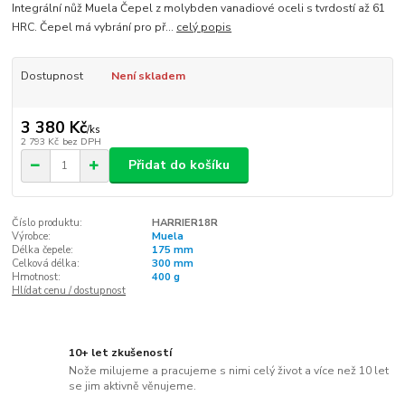
Integrální nůž Muela Čepel z molybden vanadiové oceli s tvrdostí až 61
HRC. Čepel má vybrání pro př...
celý popis
Dostupnost
Není skladem
3 380 Kč
/
ks
2 793 Kč
bez DPH
Přidat do košíku
Číslo produktu:
HARRIER18R
Výrobce:
Muela
Délka čepele:
175 mm
Celková délka:
300 mm
Hmotnost:
400 g
Hlídat cenu / dostupnost
10+ let zkušeností
Nože milujeme a pracujeme s nimi celý život a více než 10 let
se jim aktivně věnujeme.