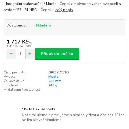
- Integrální stahovací nůž Muela - Čepel z molybden vanadiové oceli s
tvrdostí 57 - 61 HRC. - Čepel ...
celý popis
Dostupnost
Skladem
1 717 Kč
/
ks
1 419 Kč
bez DPH
Přidat do košíku
Číslo produktu:
GRIZZLY12G
Výrobce:
Muela
Celková délka:
230 mm
Hmotnost:
240 g
Hlídat cenu / dostupnost
10+ let zkušeností
Nože milujeme a pracujeme s nimi celý život a více než 10 let
se jim aktivně věnujeme.