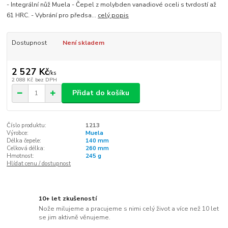
- Integrální nůž Muela - Čepel z molybden vanadiové oceli s tvrdostí až
61 HRC. - Vybrání pro předsa...
celý popis
Dostupnost
Není skladem
2 527 Kč
/
ks
2 088 Kč
bez DPH
Přidat do košíku
Číslo produktu:
1213
Výrobce:
Muela
Délka čepele:
140 mm
Celková délka:
260 mm
Hmotnost:
245 g
Hlídat cenu / dostupnost
10+ let zkušeností
Nože milujeme a pracujeme s nimi celý život a více než 10 let
se jim aktivně věnujeme.