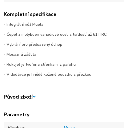
Kompletní specifikace
- Integrální nůž Muela
- Čepel z molybden vanadiové oceli s tvrdostí až 61 HRC.
- Vybrání pro předsazený úchop
- Mosazná záštita
- Rukojeť je tvořena střenkami z parohu
- V dodávce je hnědé kožené pouzdro s přezkou
Původ zboží
Parametry
Výrobce
Muela