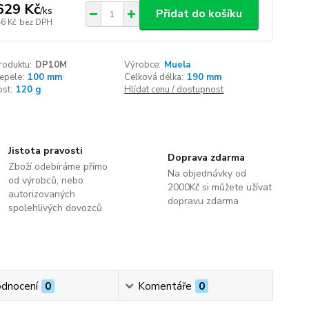
629 Kč
/
ks
Přidat do košíku
46 Kč
bez DPH
roduktu:
DP10M
Výrobce:
Muela
epele:
100 mm
Celková délka:
190 mm
st:
120 g
Hlídat cenu / dostupnost
Jistota pravosti
Doprava zdarma
Zboží odebíráme přímo
Na objednávky od
od výrobců, nebo
2000Kč si můžete užívat
autorizovaných
dopravu zdarma
spolehlivých dovozců
dnocení
0
Komentáře
0