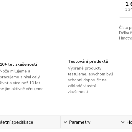
1 
1 3
Číslo p
Délka č
Hmotno
Testování produktů
10+ let zkušeností
Vybrané produkty
Nože milujeme a
testujeme, abychom byli
pracujeme s nimi celý
schopni doporučit na
život a více než 10 let
základě vlastní
se jim aktivně věnujeme.
zkušenosti
etní specifikace
Parametry
Ho