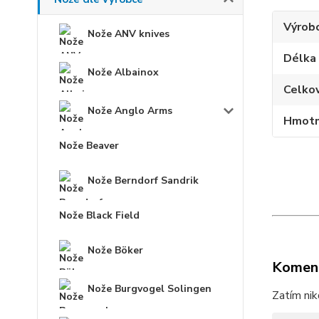
Výrob
Nože ANV knives
Délka
Nože Albainox
Celko
Nože Anglo Arms
Hmotn
Nože Beaver
Nože Berndorf Sandrik
Nože Black Field
Nože Böker
Komen
Nože Burgvogel Solingen
Zatím nik