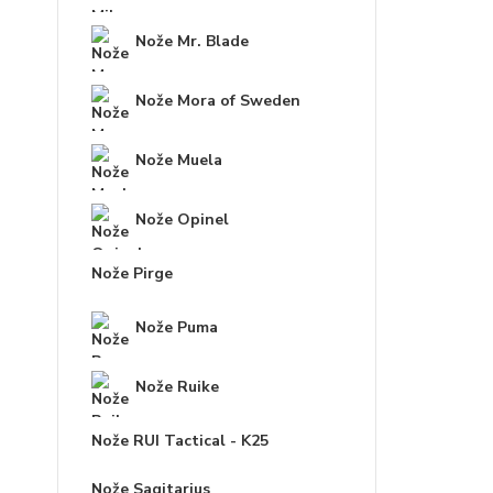
Nože Mr. Blade
Nože Mora of Sweden
Nože Muela
Nože Opinel
Nože Pirge
Nože Puma
Nože Ruike
Nože RUI Tactical - K25
Nože Sagitarius