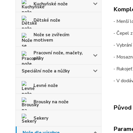
Kuchyňské nože
Komple
Dětské nože
- Menší l
- Čepel z
Nože se zvířecím
motivem
- Vybrání
Pracovní nože, mačety,
- Mosazná
pilky
- Rukojeť
Speciální nože a nůžky
- V dodá
Levné nože
Brousky na nože
Původ 
Sekery
Param
Nože dle výrobce