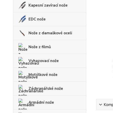
Kapesní zavírací nože
EDC nože
Nože z damaškové oceli
Nože z filmů
Vyhazovací nože
Motýlkové nože
Záchranářské nože
Armádní nože
Kompl