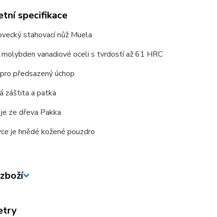
tní specifikace
ovecký stahovací nůž Muela
 molybden vanadiové oceli s tvrdostí až 61 HRC
 pro předsazený úchop
 záštita a patka
 je ze dřeva Pakka
vce je hnědé kožené pouzdro
zboží
etry