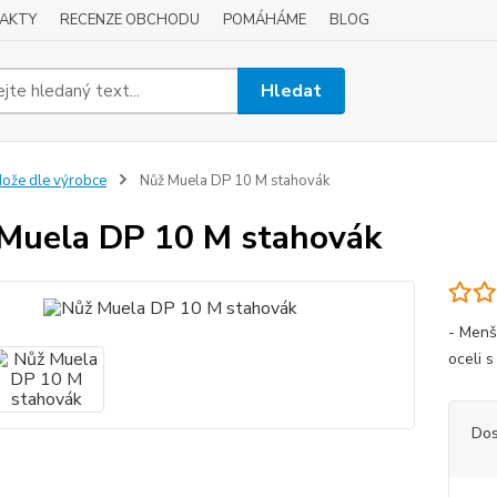
AKTY
RECENZE OBCHODU
POMÁHÁME
BLOG
Hledat
ože dle výrobce
Nůž Muela DP 10 M stahovák
Muela DP 10 M stahovák
- Menš
oceli s
Dos