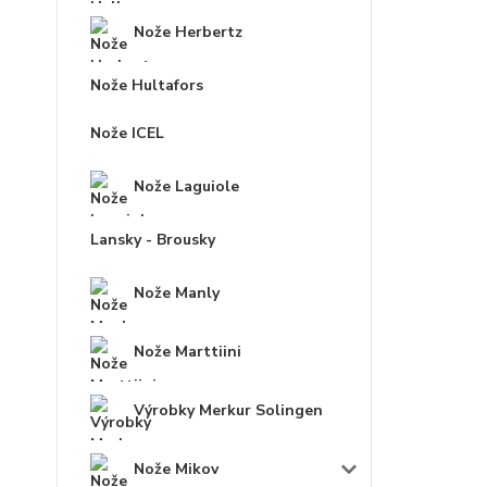
Nože Herbertz
Nože Hultafors
Nože ICEL
Nože Laguiole
Lansky - Brousky
Nože Manly
Nože Marttiini
Výrobky Merkur Solingen
Nože Mikov