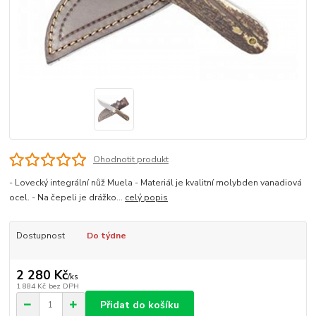
Ohodnotit produkt
- Lovecký integrální nůž Muela - Materiál je kvalitní molybden vanadiová
ocel. - Na čepeli je drážko...
celý popis
Dostupnost
Do týdne
2 280 Kč
/
ks
1 884 Kč
bez DPH
Přidat do košíku