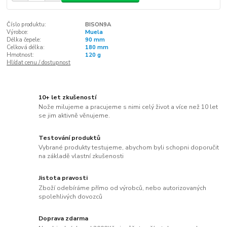
Číslo produktu:
BISON9A
Výrobce:
Muela
Délka čepele:
90 mm
Celková délka:
180 mm
Hmotnost:
120 g
Hlídat cenu / dostupnost
10+ let zkušeností
Nože milujeme a pracujeme s nimi celý život a více než 10 let
se jim aktivně věnujeme.
Testování produktů
Vybrané produkty testujeme, abychom byli schopni doporučit
na základě vlastní zkušenosti
Jistota pravosti
Zboží odebíráme přímo od výrobců, nebo autorizovaných
spolehlivých dovozců
Doprava zdarma