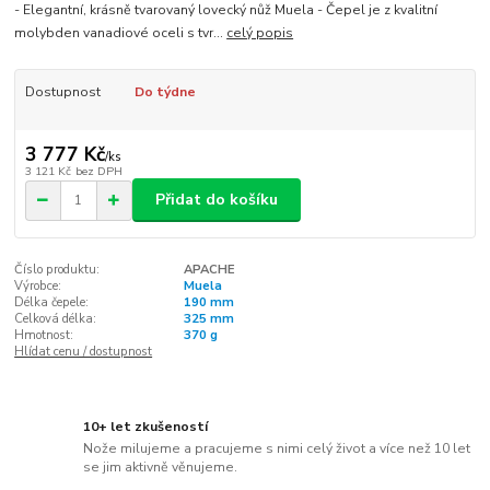
- Elegantní, krásně tvarovaný lovecký nůž Muela - Čepel je z kvalitní
molybden vanadiové oceli s tvr...
celý popis
Dostupnost
Do týdne
3 777 Kč
/
ks
3 121 Kč
bez DPH
Přidat do košíku
Číslo produktu:
APACHE
Výrobce:
Muela
Délka čepele:
190 mm
Celková délka:
325 mm
Hmotnost:
370 g
Hlídat cenu / dostupnost
10+ let zkušeností
Nože milujeme a pracujeme s nimi celý život a více než 10 let
se jim aktivně věnujeme.