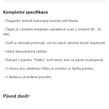
Kompletní specifikace
- Elegantní, krásně tvarovaný lovecký nůž Muela
- Čepel je z kvalitní molybden vanadiové oceli s tvrdostí 58 - 61
HRC
- Ostří je vlnovitě prohnuté, což mu dává výborné řezné vlastnosti
- Velká oboustranná záštita
- Rukojeť z parohu. "Patku" tvoří místo, kde se paroh rozdvojoval
- V otvoru pro závěsnou šňůru je ozdoba ze špičky parohu
- V dodávce je kožené pouzdro
Původ zboží