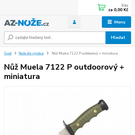
0
ks
za
0,00 Kč
Menu
Hledat
Úvod
Nože dle výrobce
Nůž Muela 7122 P outdoorový + miniatura
Nůž Muela 7122 P outdoorový +
miniatura