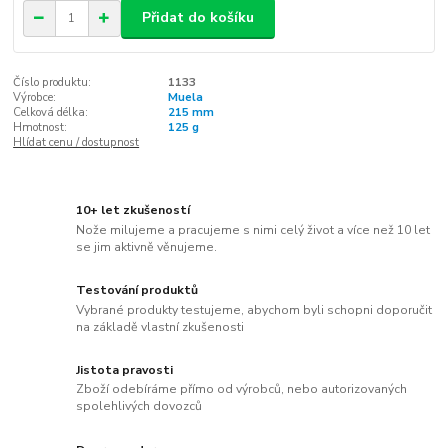
Přidat do košíku
Číslo produktu:
1133
Výrobce:
Muela
Celková délka:
215 mm
Hmotnost:
125 g
Hlídat cenu / dostupnost
10+ let zkušeností
Nože milujeme a pracujeme s nimi celý život a více než 10 let
se jim aktivně věnujeme.
Testování produktů
Vybrané produkty testujeme, abychom byli schopni doporučit
na základě vlastní zkušenosti
Jistota pravosti
Zboží odebíráme přímo od výrobců, nebo autorizovaných
spolehlivých dovozců