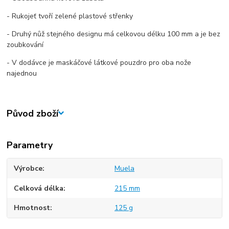
- Rukojeť tvoří zelené plastové střenky
- Druhý nůž stejného designu má celkovou délku 100 mm a je bez
zoubkování
- V dodávce je maskáčové látkové pouzdro pro oba nože
najednou
Původ zboží
Parametry
Výrobce
Muela
Celková délka
215 mm
Hmotnost
125 g