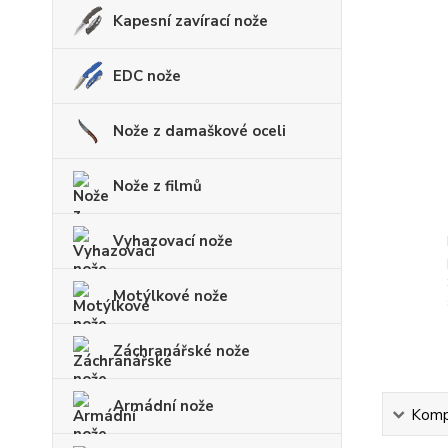
Kapesní zavírací nože
EDC nože
Nože z damaškové oceli
Nože z filmů
Vyhazovací nože
Motýlkové nože
Záchranářské nože
Armádní nože
Kompl