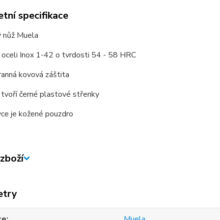
tní specifikace
ý nůž Muela
 oceli Inox 1-42 o tvrdosti 54 - 58 HRC
ranná kovová záštita
 tvoří černé plastové střenky
vce je kožené pouzdro
zboží
etry
ce
Muela