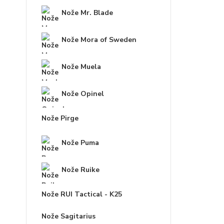
Nože Mr. Blade
Nože Mora of Sweden
Nože Muela
Nože Opinel
Nože Pirge
Nože Puma
Nože Ruike
Nože RUI Tactical - K25
Nože Sagitarius