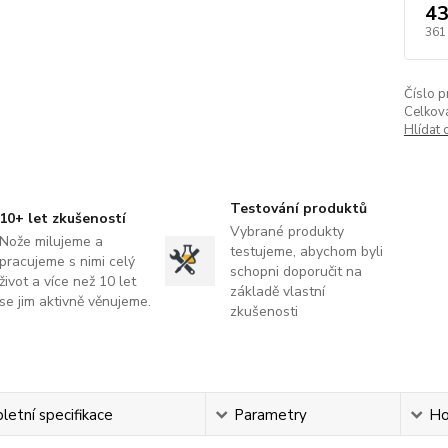
43
361
Číslo p
Celková
Hlídat 
Testování produktů
10+ let zkušeností
Vybrané produkty
Nože milujeme a
testujeme, abychom byli
pracujeme s nimi celý
schopni doporučit na
život a více než 10 let
základě vlastní
se jim aktivně věnujeme.
zkušenosti
etní specifikace
Parametry
Ho