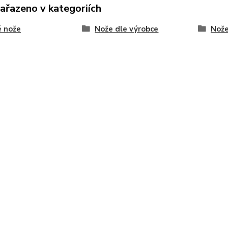
zařazeno v kategoriích
 nože
Nože dle výrobce
Nože