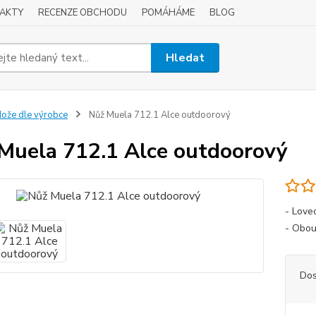
AKTY
RECENZE OBCHODU
POMÁHÁME
BLOG
Hledat
ože dle výrobce
Nůž Muela 712.1 Alce outdoorový
Muela 712.1 Alce outdoorový
- Love
- Obou
Dos