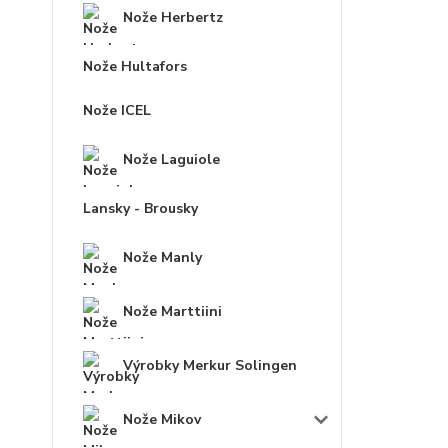
Nože Herbertz
Nože Hultafors
Nože ICEL
Nože Laguiole
Lansky - Brousky
Nože Manly
Nože Marttiini
Výrobky Merkur Solingen
Nože Mikov