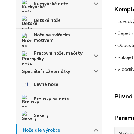
Kuchyňské nože
Komple
Dětské nože
- Loveck
- Čepel z
Nože se zvířecím
motivem
- Oboust
Pracovní nože, mačety,
- Rukojeť
pilky
- V dodá
Speciální nože a nůžky
Levné nože
Původ 
Brousky na nože
Sekery
Param
Nože dle výrobce
Výrob