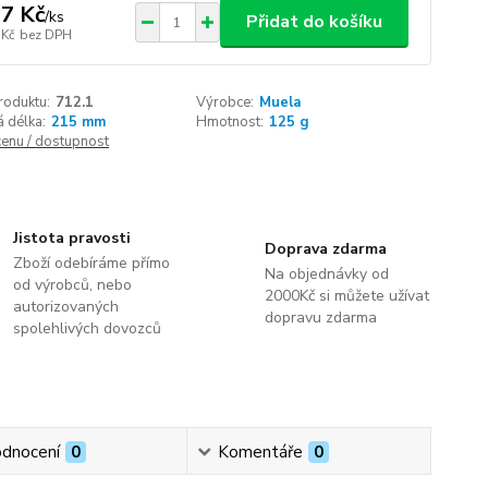
7 Kč
/
ks
Přidat do košíku
 Kč
bez DPH
roduktu:
712.1
Výrobce:
Muela
 délka:
215 mm
Hmotnost:
125 g
cenu / dostupnost
Jistota pravosti
Doprava zdarma
Zboží odebíráme přímo
Na objednávky od
od výrobců, nebo
2000Kč si můžete užívat
autorizovaných
dopravu zdarma
spolehlivých dovozců
dnocení
0
Komentáře
0