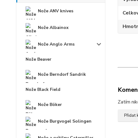
Nože ANV knives
Celko
Hmotn
Nože Albainox
Nože Anglo Arms
Nože Beaver
Nože Berndorf Sandrik
Komen
Nože Black Field
Zatím nik
Nože Böker
Přidat
Nože Burgvogel Solingen
Nože a svítilny Caterpillar