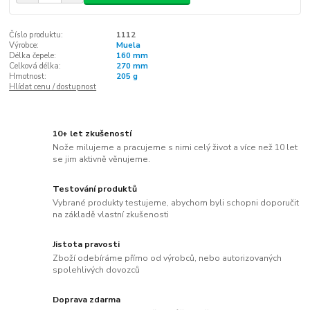
Číslo produktu:
1112
Výrobce:
Muela
Délka čepele:
160 mm
Celková délka:
270 mm
Hmotnost:
205 g
Hlídat cenu / dostupnost
10+ let zkušeností
Nože milujeme a pracujeme s nimi celý život a více než 10 let
se jim aktivně věnujeme.
Testování produktů
Vybrané produkty testujeme, abychom byli schopni doporučit
na základě vlastní zkušenosti
Jistota pravosti
Zboží odebíráme přímo od výrobců, nebo autorizovaných
spolehlivých dovozců
Doprava zdarma