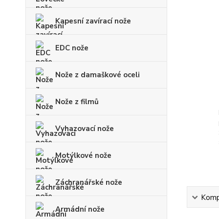
Kapesní zavírací nože
EDC nože
Nože z damaškové oceli
Nože z filmů
Vyhazovací nože
Motýlkové nože
Záchranářské nože
Kompl
Armádní nože