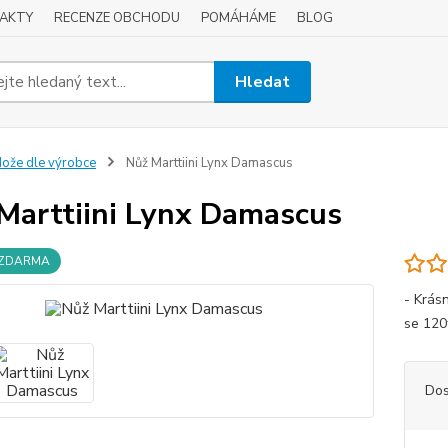
AKTY
RECENZE OBCHODU
POMÁHÁME
BLOG
Hledat
ože dle výrobce
Nůž Marttiini Lynx Damascus
Marttiini Lynx Damascus
 ZDARMA
- Krás
se 120
Dos