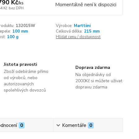
790 Kč
/
ks
Momentálně není k dispozici
64 Kč
bez DPH
roduktu:
132015W
Výrobce:
Marttiini
epele:
100 mm
Celková délka:
215 mm
st:
100 g
Hlídat cenu / dostupnost
Jistota pravosti
Doprava zdarma
Zboží odebíráme přímo
Na objednávky od
od výrobců, nebo
2000Kč si můžete užívat
autorizovaných
dopravu zdarma
spolehlivých dovozců
dnocení
0
Komentáře
0