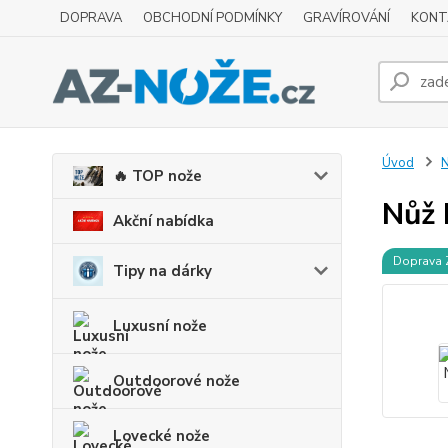
DOPRAVA
OBCHODNÍ PODMÍNKY
GRAVÍROVÁNÍ
KONT
Úvod
N
🔥 TOP nože
Nůž 
Akční nabídka
Doprava
Tipy na dárky
Luxusní nože
Outdoorové nože
Lovecké nože