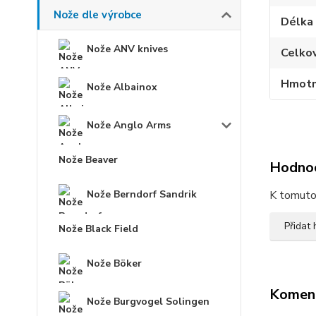
Nože dle výrobce
Délka
Nože ANV knives
Celko
Hmotn
Nože Albainox
Nože Anglo Arms
Nože Beaver
Hodno
Nože Berndorf Sandrik
K tomuto 
Přidat
Nože Black Field
Nože Böker
Komen
Nože Burgvogel Solingen