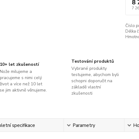
8 
7 2
Číslo p
Délka č
Hmotno
Testování produktů
10+ let zkušeností
Vybrané produkty
Nože milujeme a
testujeme, abychom byli
pracujeme s nimi celý
schopni doporučit na
život a více než 10 let
základě vlastní
se jim aktivně věnujeme.
zkušenosti
etní specifikace
Parametry
Ho