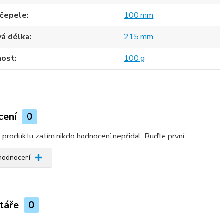
 čepele
100 mm
vá délka
215 mm
ost
100 g
cení
0
produktu zatím nikdo hodnocení nepřidal. Buďte první.
 hodnocení
táře
0