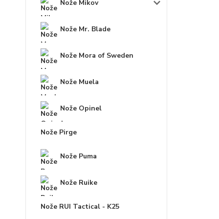
Nože Mikov
Nože Mr. Blade
Nože Mora of Sweden
Nože Muela
Nože Opinel
Nože Pirge
Nože Puma
Nože Ruike
Nože RUI Tactical - K25