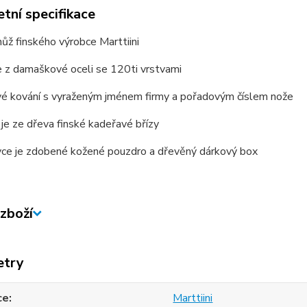
tní specifikace
nůž finského výrobce Marttiini
e z damaškové oceli se 120ti vrstvami
vé kování s vyraženým jménem firmy a pořadovým číslem nože
 je ze dřeva finské kadeřavé břízy
vce je zdobené kožené pouzdro a dřevěný dárkový box
zboží
etry
ce
Marttiini