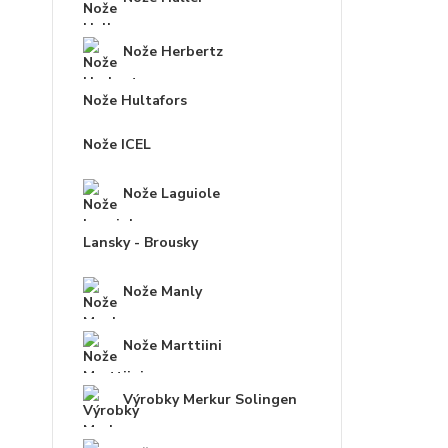
Nože Herbertz
Nože Hultafors
Nože ICEL
Nože Laguiole
Lansky - Brousky
Nože Manly
Nože Marttiini
Výrobky Merkur Solingen