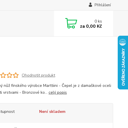
Přihlášení
0
ks
za
0,00 Kč
Ohodnotit produkt
ný nůž finského výrobce Marttiini - Čepel je z damaškové oceli
ti vrstvami - Bronzové ko...
celý popis
tupnost
Není skladem