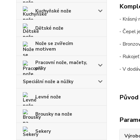
Komple
Kuchyňské nože
- Krásný 
Dětské nože
- Čepel j
Nože se zvířecím
- Bronzo
motivem
- Rukojeť
Pracovní nože, mačety,
pilky
- V dodá
Speciální nože a nůžky
Původ 
Levné nože
Brousky na nože
Param
Sekery
Výrob