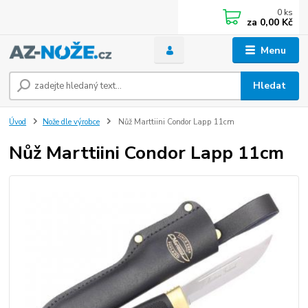
0
ks
za
0,00 Kč
Menu
Hledat
Úvod
Nože dle výrobce
Nůž Marttiini Condor Lapp 11cm
Nůž Marttiini Condor Lapp 11cm