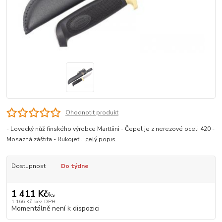
Ohodnotit produkt
- Lovecký nůž finského výrobce Marttiini - Čepel je z nerezové oceli 420 -
Mosazná záštita - Rukojeť...
celý popis
Dostupnost
Do týdne
1 411 Kč
/
ks
1 166 Kč
bez DPH
Momentálně není k dispozici