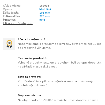
Číslo produktu:
186015
Výrobce:
Marttiini
Délka čepele:
105 mm
Celková délka:
225 mm
Hmotnost:
90 g
Hlídat cenu / dostupnost
10+ let zkušeností
Nože milujeme a pracujeme s nimi celý život a více než 10 let
se jim aktivně věnujeme.
Testování produktů
Vybrané produkty testujeme, abychom byli schopni doporučit
na základě vlastní zkušenosti
Jistota pravosti
Zboží odebíráme přímo od výrobců, nebo autorizovaných
spolehlivých dovozců
Doprava zdarma
Na objednávky od 2000Kč si můžete užívat dopravu zdarma