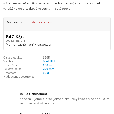
- Kuchyňský nůž od finského výrobce Marttiini - Čepel z nerez oceli
vyleštěná do zrcadlového lesku -...
celý popis
Dostupnost
Není skladem
847 Kč
/
ks
700 Kč
bez DPH
Momentálně není k dispozici
Číslo produktu:
1605
Výrobce:
Marttiini
Délka čepele:
150 mm
Celková délka:
270 mm
Hmotnost:
85 g
Hlídat cenu / dostupnost
10+ let zkušeností
Nože milujeme a pracujeme s nimi celý život a více než 10 let
se jim aktivně věnujeme.