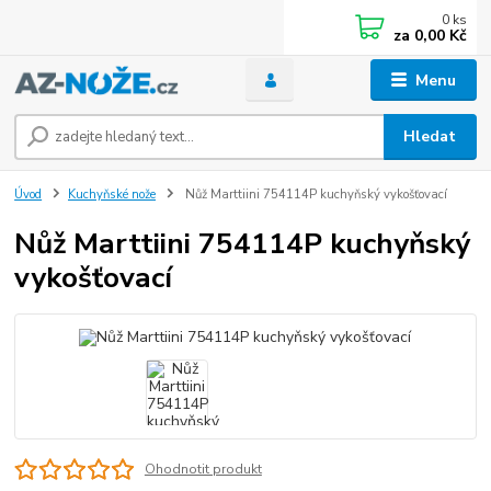
0
ks
za
0,00 Kč
Menu
Hledat
Úvod
Kuchyňské nože
Nůž Marttiini 754114P kuchyňský vykošťovací
Nůž Marttiini 754114P kuchyňský
vykošťovací
Ohodnotit produkt