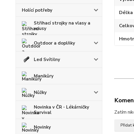
Holící potřeby
Délka
Střihací strojky na vlasy a
Celko
vousy
Hmotn
Outdoor a doplňky
Led Svítilny
Manikůry
Nůžky
Komen
Novinka v ČR - Lékárničky
Zatím nik
Survival
Přidat
Novinky