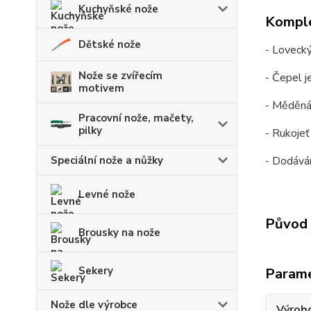
Kuchyňské nože
Komple
Dětské nože
- Lovecký
Nože se zvířecím
- Čepel j
motivem
- Měděná
Pracovní nože, mačety,
pilky
- Rukojeť 
Speciální nože a nůžky
- Dodává
Levné nože
Původ 
Brousky na nože
Sekery
Param
Nože dle výrobce
Výrob