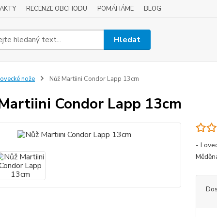
AKTY
RECENZE OBCHODU
POMÁHÁME
BLOG
Hledat
ovecké nože
Nůž Martiini Condor Lapp 13cm
Martiini Condor Lapp 13cm
- Lovec
Měděná 
Dos