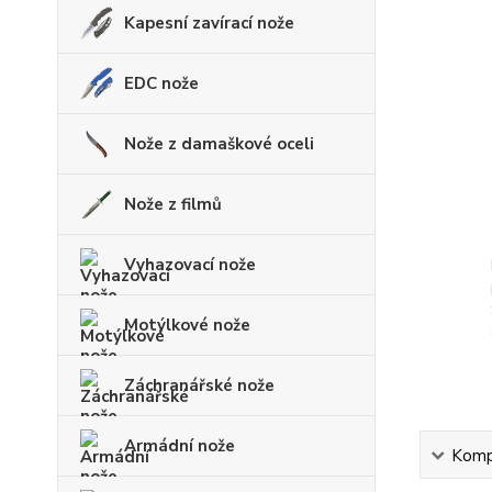
Kapesní zavírací nože
EDC nože
Nože z damaškové oceli
Nože z filmů
Vyhazovací nože
Motýlkové nože
Záchranářské nože
Armádní nože
Kompl