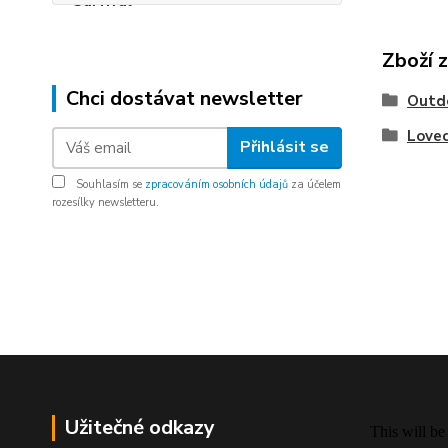
Zboží 
Chci dostávat newsletter
Outd
Lovec
Přihlásit se
Souhlasím se
zpracováním osobních údajů
za účelem
rozesílky newsletteru.
Užitečné odkazy