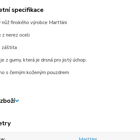
tní specifikace
 nůž finského výrobce Marttiini
e z nerez oceli
 záštita
je z gumy, která je drsná pro jistý úchop.
no s černým koženým pouzdrem
zboží
etry
ce
Marttiini