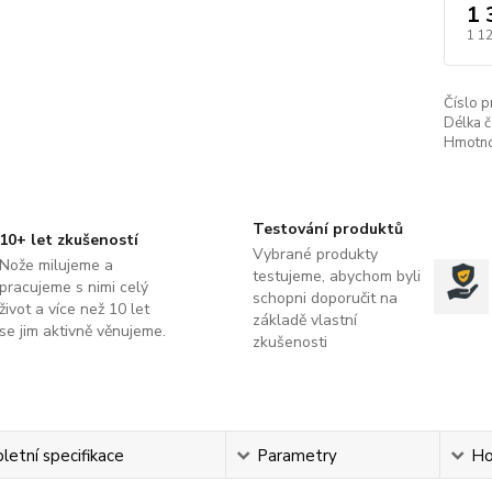
1 
1 1
Číslo p
Délka č
Hmotno
Testování produktů
10+ let zkušeností
Vybrané produkty
Nože milujeme a
testujeme, abychom byli
pracujeme s nimi celý
schopni doporučit na
život a více než 10 let
základě vlastní
se jim aktivně věnujeme.
zkušenosti
etní specifikace
Parametry
Ho