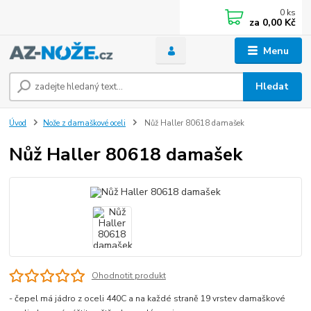
0
ks
za
0,00 Kč
Menu
Hledat
Úvod
Nože z damaškové oceli
Nůž Haller 80618 damašek
Nůž Haller 80618 damašek
Ohodnotit produkt
- čepel má jádro z oceli 440C a na každé straně 19 vrstev damaškové