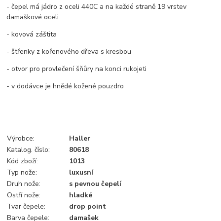
- čepel má jádro z oceli 440C a na každé straně 19 vrstev
damaškové oceli
- kovová záštita
- štřenky z kořenového dřeva s kresbou
- otvor pro provlečení šňůry na konci rukojeti
- v dodávce je hnědé kožené pouzdro
Výrobce:
Haller
Katalog. číslo:
80618
Kód zboží:
1013
Typ nože:
luxusní
Druh nože:
s pevnou čepelí
Ostří nože:
hladké
Tvar čepele:
drop point
Barva čepele:
damašek