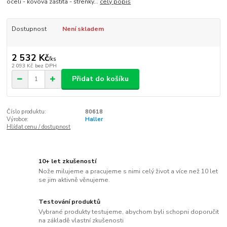
oceli - kovová záštita - štřenky...
celý popis
Dostupnost
Není skladem
2 532 Kč
/
ks
2 093 Kč
bez DPH
Přidat do košíku
Číslo produktu:
80618
Výrobce:
Haller
Hlídat cenu / dostupnost
10+ let zkušeností
Nože milujeme a pracujeme s nimi celý život a více než 10 let
se jim aktivně věnujeme.
Testování produktů
Vybrané produkty testujeme, abychom byli schopni doporučit
na základě vlastní zkušenosti