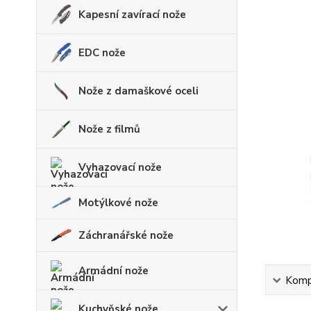
Kapesní zavírací nože
EDC nože
Nože z damaškové oceli
Nože z filmů
Vyhazovací nože
Motýlkové nože
Záchranářské nože
Armádní nože
Kompl
Kuchyňské nože