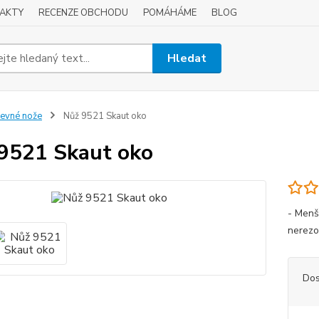
AKTY
RECENZE OBCHODU
POMÁHÁME
BLOG
Hledat
evné nože
Nůž 9521 Skaut oko
9521 Skaut oko
- Menš
nerezov
Dos