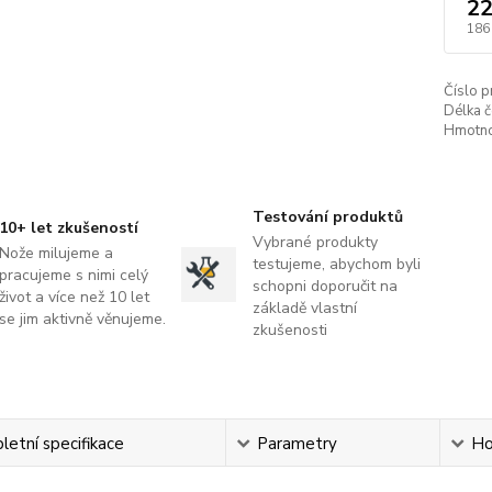
22
186
Číslo p
Délka č
Hmotno
Testování produktů
10+ let zkušeností
Vybrané produkty
Nože milujeme a
testujeme, abychom byli
pracujeme s nimi celý
schopni doporučit na
život a více než 10 let
základě vlastní
se jim aktivně věnujeme.
zkušenosti
etní specifikace
Parametry
Ho