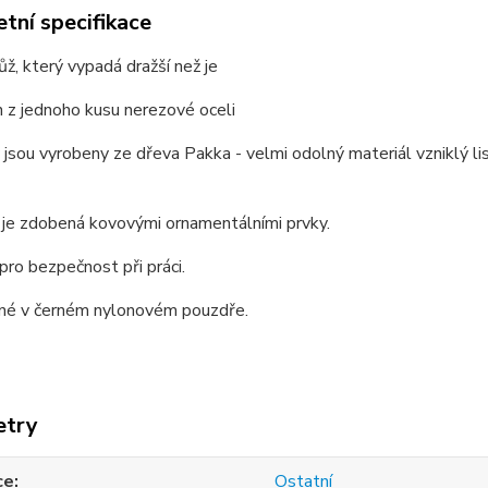
tní specifikace
ůž, který vypadá dražší než je
 z jednoho kusu nerezové oceli
 jsou vyrobeny ze dřeva Pakka - velmi odolný materiál vzniklý l
 je zdobená kovovými ornamentálními prvky.
 pro bezpečnost při práci.
né v černém nylonovém pouzdře.
etry
ce
Ostatní