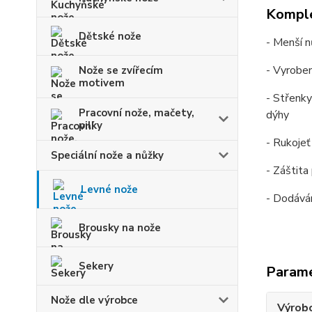
Komple
Dětské nože
- Menší n
- Vyroben
Nože se zvířecím
motivem
- Střenky
Pracovní nože, mačety,
dýhy
pilky
- Rukojeť
Speciální nože a nůžky
- Záštita
Levné nože
- Dodává
Brousky na nože
Sekery
Param
Nože dle výrobce
Výrob