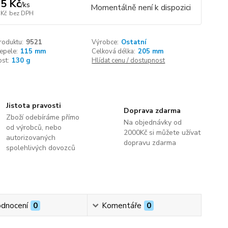
5 Kč
/
ks
Momentálně není k dispozici
 Kč
bez DPH
roduktu:
9521
Výrobce:
Ostatní
epele:
115 mm
Celková délka:
205 mm
st:
130 g
Hlídat cenu / dostupnost
Jistota pravosti
Doprava zdarma
Zboží odebíráme přímo
Na objednávky od
od výrobců, nebo
2000Kč si můžete užívat
autorizovaných
dopravu zdarma
spolehlivých dovozců
dnocení
0
Komentáře
0