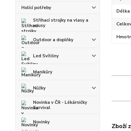
Holící potřeby
Délka
Střihací strojky na vlasy a
Celko
vousy
Hmotn
Outdoor a doplňky
Led Svítilny
Manikůry
Nůžky
Novinka v ČR - Lékárničky
Survival
Novinky
Zboží 