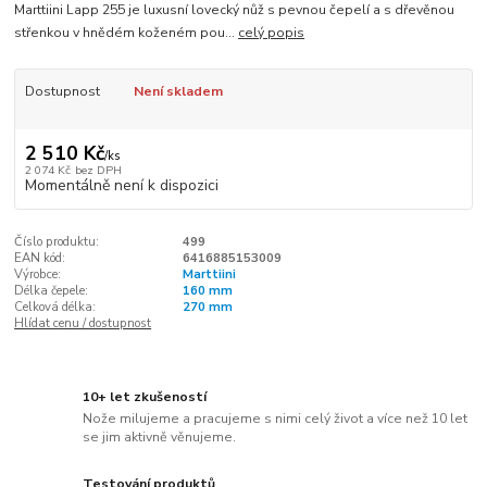
Marttiini Lapp 255 je luxusní lovecký nůž s pevnou čepelí a s dřevěnou
střenkou v hnědém koženém pou...
celý popis
Dostupnost
Není skladem
2 510 Kč
/
ks
2 074 Kč
bez DPH
Momentálně není k dispozici
Číslo produktu:
499
EAN kód:
6416885153009
Výrobce:
Marttiini
Délka čepele:
160 mm
Celková délka:
270 mm
Hlídat cenu / dostupnost
10+ let zkušeností
Nože milujeme a pracujeme s nimi celý život a více než 10 let
se jim aktivně věnujeme.
Testování produktů