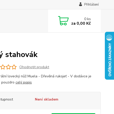
Přihlášení
0
ks
za
0,00 Kč
ý stahovák
Ohodnotit produkt
grální lovecký nůž Muela - Dřevěná rukojeť - V dodávce je
é pouzdro
celý popis
tupnost
Není skladem