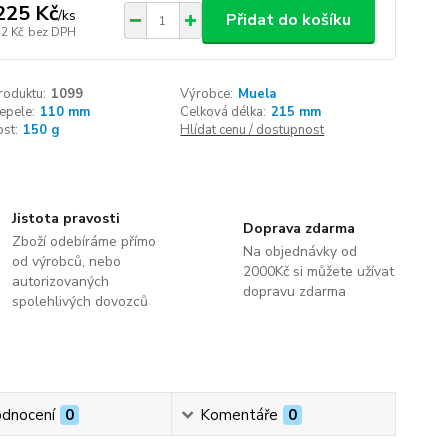
225 Kč
/
ks
Přidat do košíku
12 Kč
bez DPH
roduktu:
1099
Výrobce:
Muela
epele:
110 mm
Celková délka:
215 mm
st:
150 g
Hlídat cenu / dostupnost
Jistota pravosti
Doprava zdarma
Zboží odebíráme přímo
Na objednávky od
od výrobců, nebo
2000Kč si můžete užívat
autorizovaných
dopravu zdarma
spolehlivých dovozců
dnocení
0
Komentáře
0