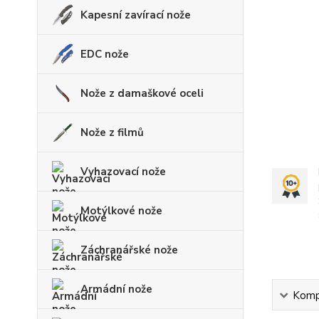
Kapesní zavírací nože
EDC nože
Nože z damaškové oceli
Nože z filmů
Vyhazovací nože
Motýlkové nože
Záchranářské nože
Armádní nože
Kompl