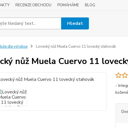
AKTY
RECENZE OBCHODU
POMÁHÁME
BLOG
Hledat
ože dle výrobce
Lovecký nůž Muela Cuervo 11 lovecký stahovák
cký nůž Muela Cuervo 11 loveck
- Inte
kožen
Dos