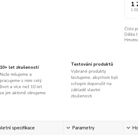
1 
1 0
Číslo p
Délka č
Hmotno
Testování produktů
10+ let zkušeností
Vybrané produkty
Nože milujeme a
testujeme, abychom byli
pracujeme s nimi celý
schopni doporučit na
život a více než 10 let
základě vlastní
se jim aktivně věnujeme.
zkušenosti
etní specifikace
Parametry
Ho