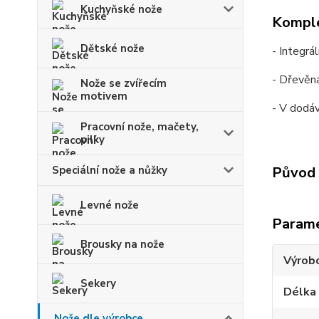
Kuchyňské nože
Komple
Dětské nože
- Integrá
- Dřevěná
Nože se zvířecím
motivem
- V dodá
Pracovní nože, mačety,
pilky
Speciální nože a nůžky
Původ 
Levné nože
Param
Brousky na nože
Výrob
Sekery
Délka
Nože dle výrobce