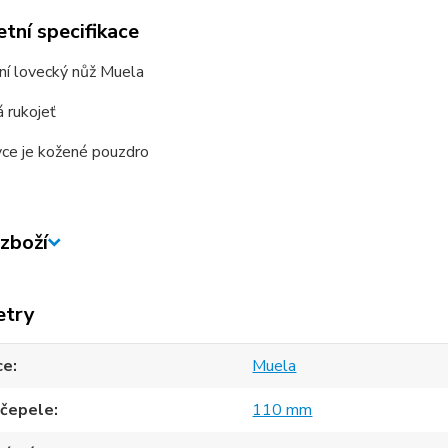
tní specifikace
lní lovecký nůž Muela
 rukojeť
vce je kožené pouzdro
zboží
etry
ce
Muela
 čepele
110 mm