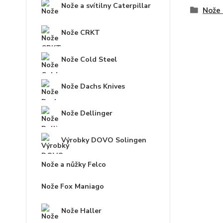
Nože a svítilny Caterpillar
Nože 
Nože CRKT
Nože Cold Steel
Nože Dachs Knives
Nože Dellinger
Výrobky DOVO Solingen
Nože a nůžky Felco
Nože Fox Maniago
Nože Haller