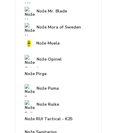
Nože Mr. Blade
Nože Mora of Sweden
Nože Muela
Nože Opinel
Nože Pirge
Nože Puma
Nože Ruike
Nože RUI Tactical - K25
Nože Sagitarius