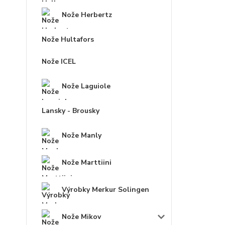
Nože Herbertz
Nože Hultafors
Nože ICEL
Nože Laguiole
Lansky - Brousky
Nože Manly
Nože Marttiini
Výrobky Merkur Solingen
Nože Mikov