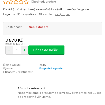
Ohodnotit produkt
Klasický ručně vyrobený kapesní nůž s vývrtkou značky Forge de
Laguiole. Nůž a vývrtka - délka nože ...
celý popis
Dostupnost
Není skladem
3 570 Kč
2 950 Kč
bez DPH
Přidat do košíku
Číslo produktu:
2515
Výrobce:
Forge de Laguiole
Hlídat cenu / dostupnost
10+ let zkušeností
Nože milujeme a pracujeme s nimi celý život a více než 10 let
se jim aktivně věnujeme.