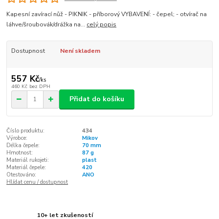
Kapesní zavírací nůž - PIKNIK - příborový VYBAVENÍ: - čepel; - otvírač na
láhve/šroubovák/drážka na...
celý popis
Dostupnost
Není skladem
557 Kč
/
ks
460 Kč
bez DPH
Přidat do košíku
Číslo produktu:
434
Výrobce:
Mikov
Délka čepele:
70 mm
Hmotnost:
87 g
Materiál rukojeti:
plast
Materiál čepele:
420
Otestováno:
ANO
Hlídat cenu / dostupnost
10+ let zkušeností