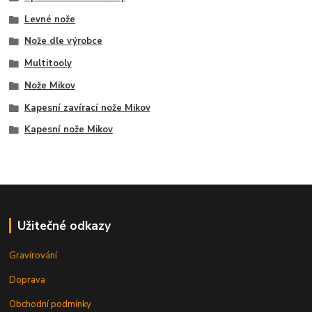
Levné nože
Nože dle výrobce
Multitooly
Nože Mikov
Kapesní zavírací nože Mikov
Kapesní nože Mikov
Užitečné odkazy
Gravírování
Doprava
Obchodní podmínky