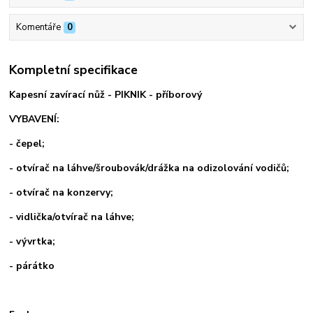
Komentáře
0
Kompletní specifikace
Kapesní zavírací nůž - PIKNIK - příborový
VYBAVENÍ:
- čepel;
- otvírač na láhve/šroubovák/drážka na odizolování vodičů;
- otvírač na konzervy;
- vidlička/otvírač na láhve;
- vývrtka;
- párátko