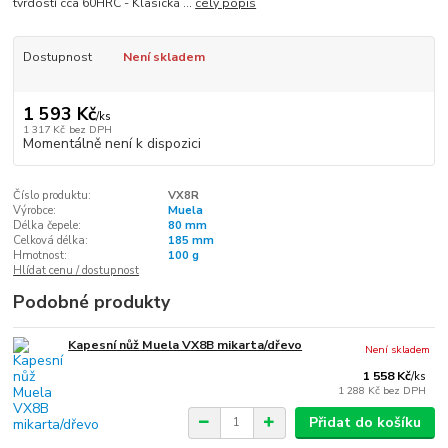
tvrdostí cca 60HRC - Klasická ...
celý popis
Dostupnost
Není skladem
1 593 Kč
/
ks
1 317 Kč
bez DPH
Momentálně není k dispozici
Číslo produktu:
VX8R
Výrobce:
Muela
Délka čepele:
80 mm
Celková délka:
185 mm
Hmotnost:
100 g
Hlídat cenu / dostupnost
Podobné produkty
Kapesní nůž Muela VX8B mikarta/dřevo
Není skladem
1 558 Kč
/
ks
1 288 Kč
bez DPH
Přidat do košíku