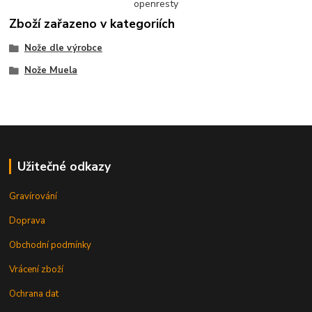
openresty
Zboží zařazeno v kategoriích
Nože dle výrobce
Nože Muela
Užitečné odkazy
Gravírování
Doprava
Obchodní podmínky
Vrácení zboží
Ochrana dat