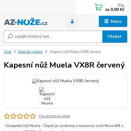
0
ks
za
0,00 Kč
Menu
Hledat
Úvod
Nože dle výrobce
Kapesní nůž Muela VX8R červený
Kapesní nůž Muela VX8R červený
Ohodnotit produkt
- Elegantní nůž Muela - Čepel je vyrobena z nerezové oceli Mova 60E s