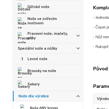
Komple
Dětské nože
- Jednodu
Nože se zvířecím
motivem
- Čepel j
Pracovní nože, mačety,
- Nůž nem
pilky
- Rukojeť
Speciální nože a nůžky
Levné nože
Původ 
Brousky na nože
Sekery
Param
Nože dle výrobce
Výrob
Nože ANV knives