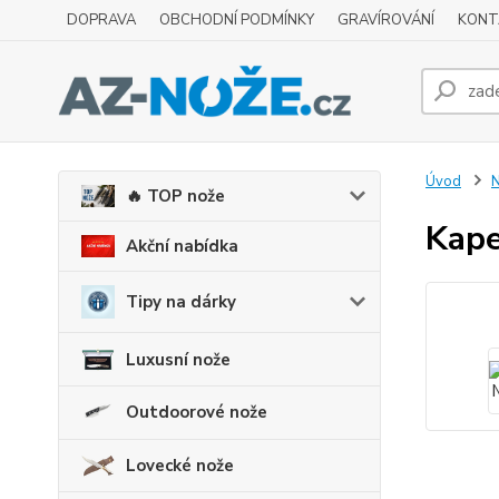
DOPRAVA
OBCHODNÍ PODMÍNKY
GRAVÍROVÁNÍ
KONT
Úvod
N
🔥 TOP nože
Kape
Akční nabídka
Tipy na dárky
Luxusní nože
Outdoorové nože
Lovecké nože