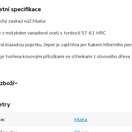
tní specifikace
chý zavírací nůž Muela
e z molybden vanadiové oceli s tvrdostí 57-61 HRC
á klasickou pojistku, čepel je zajištěna jen tlakem hřbetního pe
 je tvořena kovovými příložkami se střenkami z olivového dřeva
zboží
etry
ce
Muela