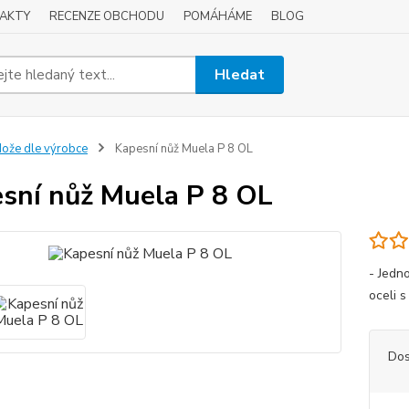
AKTY
RECENZE OBCHODU
POMÁHÁME
BLOG
Hledat
ože dle výrobce
Kapesní nůž Muela P 8 OL
sní nůž Muela P 8 OL
- Jedn
oceli 
Dos