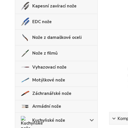
Kapesní zavírací nože
EDC nože
Nože z damaškové oceli
Nože z filmů
Vyhazovací nože
Motýlkové nože
Záchranářské nože
Armádní nože
Kompl
Kuchyňské nože