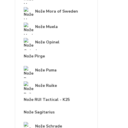
Nože Mora of Sweden
Nože Muela
Nože Opinel
Nože Pirge
Nože Puma
Nože Ruike
Nože RUI Tactical - K25
Nože Sagitarius
Nože Schrade