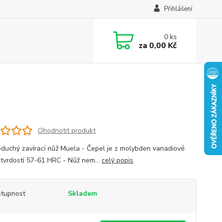
Přihlášení
0
ks
za
0,00 Kč
Ohodnotit produkt
oduchý zavírací nůž Muela - Čepel je z molybden vanadiové
s tvrdostí 57-61 HRC - Nůž nem...
celý popis
tupnost
Skladem