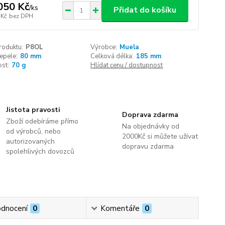
050 Kč
/
ks
Přidat do košíku
 Kč
bez DPH
roduktu:
P8OL
Výrobce:
Muela
epele:
80 mm
Celková délka:
185 mm
st:
70 g
Hlídat cenu / dostupnost
Jistota pravosti
Doprava zdarma
Zboží odebíráme přímo
Na objednávky od
od výrobců, nebo
2000Kč si můžete užívat
autorizovaných
dopravu zdarma
spolehlivých dovozců
dnocení
0
Komentáře
0