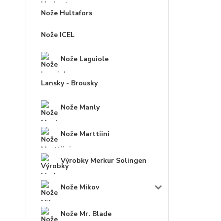
Nože Hultafors
Nože ICEL
Nože Laguiole
Lansky - Brousky
Nože Manly
Nože Marttiini
Výrobky Merkur Solingen
Nože Mikov
Nože Mr. Blade