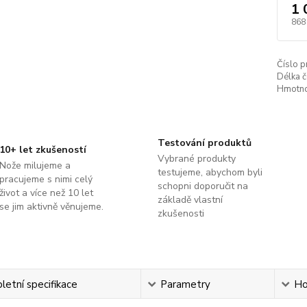
1 
868
Číslo p
Délka č
Hmotno
Testování produktů
10+ let zkušeností
Vybrané produkty
Nože milujeme a
testujeme, abychom byli
pracujeme s nimi celý
schopni doporučit na
život a více než 10 let
základě vlastní
se jim aktivně věnujeme.
zkušenosti
etní specifikace
Parametry
Ho