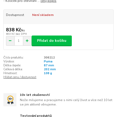
- Kolíček pro otevírání ...
celý popis
Dostupnost
Není skladem
838 Kč
/
ks
693 Kč
bez DPH
Přidat do košíku
Číslo produktu:
306212
Výrobce:
Puma
Délka čepele:
87 mm
Celková délka:
202 mm
Hmotnost:
108 g
Hlídat cenu / dostupnost
10+ let zkušeností
Nože milujeme a pracujeme s nimi celý život a více než 10 let
se jim aktivně věnujeme.
Testování produktů