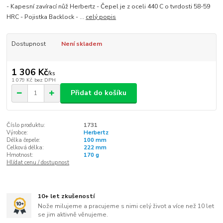
- Kapesní zavírací nůž Herbertz - Čepel je z oceli 440 C o tvrdosti 58-59
HRC - Pojistka Backlock - ...
celý popis
Dostupnost
Není skladem
1 306 Kč
/
ks
1 079 Kč
bez DPH
Přidat do košíku
Číslo produktu:
1731
Výrobce:
Herbertz
Délka čepele:
100 mm
Celková délka:
222 mm
Hmotnost:
170 g
Hlídat cenu / dostupnost
10+ let zkušeností
Nože milujeme a pracujeme s nimi celý život a více než 10 let
se jim aktivně věnujeme.