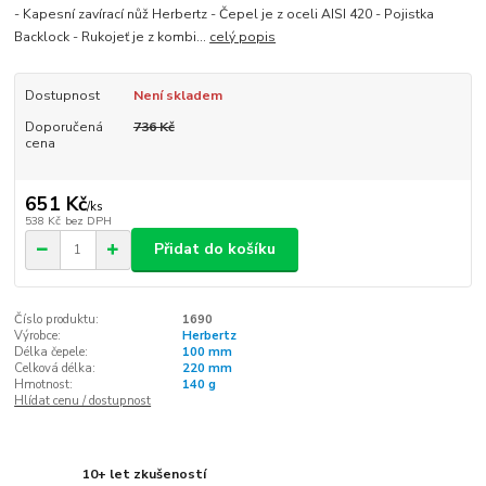
- Kapesní zavírací nůž Herbertz - Čepel je z oceli AISI 420 - Pojistka
Backlock - Rukojeť je z kombi...
celý popis
Dostupnost
Není skladem
Doporučená
736 Kč
cena
651 Kč
/
ks
538 Kč
bez DPH
Přidat do košíku
Číslo produktu:
1690
Výrobce:
Herbertz
Délka čepele:
100 mm
Celková délka:
220 mm
Hmotnost:
140 g
Hlídat cenu / dostupnost
10+ let zkušeností