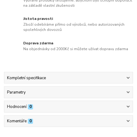
Vybrané produkty testujeme, abychom byli schopni doporučit
na základě vlastní zkušenosti
Jistota pravosti
Zboží odebíráme přímo od výrobců, nebo autorizovaných
spolehlivých dovozců
Doprava zdarma
Na objednávky od 2000Kč si můžete užívat dopravu zdarma
Kompletní specifikace
Parametry
Hodnocení
0
Komentáře
0