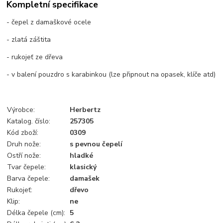
Kompletní specifikace
- čepel z damaškové ocele
- zlatá záštita
- rukojeť ze dřeva
- v balení pouzdro s karabinkou (lze připnout na opasek, klíče atd)
Výrobce:
Herbertz
Katalog. číslo:
257305
Kód zboží:
0309
Druh nože:
s pevnou čepelí
Ostří nože:
hladké
Tvar čepele:
klasický
Barva čepele:
damašek
Rukojeť:
dřevo
Klip:
ne
Délka čepele (cm):
5