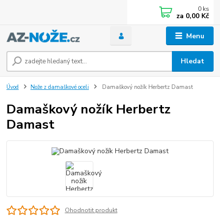
0
ks
za
0,00 Kč
Menu
Hledat
Úvod
Nože z damaškové oceli
Damaškový nožík Herbertz Damast
Damaškový nožík Herbertz
Damast
Ohodnotit produkt