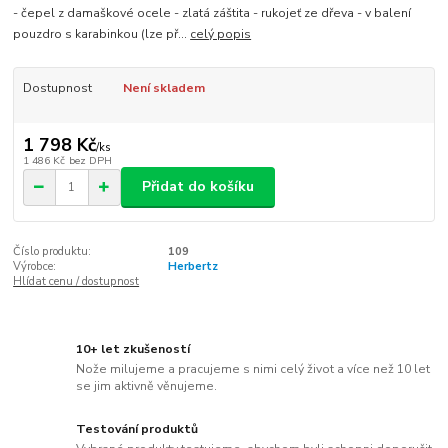
- čepel z damaškové ocele - zlatá záštita - rukojeť ze dřeva - v balení
pouzdro s karabinkou (lze př...
celý popis
Dostupnost
Není skladem
1 798 Kč
/
ks
1 486 Kč
bez DPH
Přidat do košíku
Číslo produktu:
109
Výrobce:
Herbertz
Hlídat cenu / dostupnost
10+ let zkušeností
Nože milujeme a pracujeme s nimi celý život a více než 10 let
se jim aktivně věnujeme.
Testování produktů