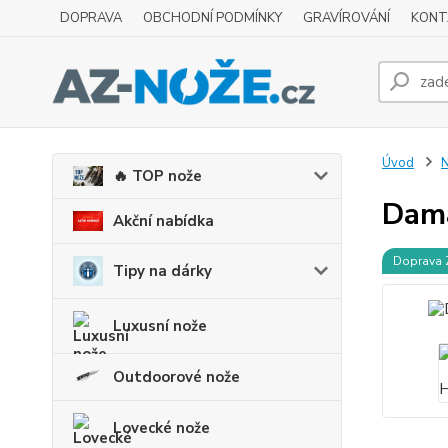
DOPRAVA
OBCHODNÍ PODMÍNKY
GRAVÍROVÁNÍ
KONT
Úvod
N
🔥 TOP nože
Dama
Akční nabídka
Doprava
Tipy na dárky
Luxusní nože
Outdoorové nože
Lovecké nože