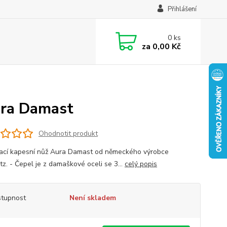
Přihlášení
0
ks
za
0,00 Kč
ura Damast
Ohodnotit produkt
rací kapesní nůž Aura Damast od německého výrobce
tz. - Čepel je z damaškové oceli se 3...
celý popis
tupnost
Není skladem