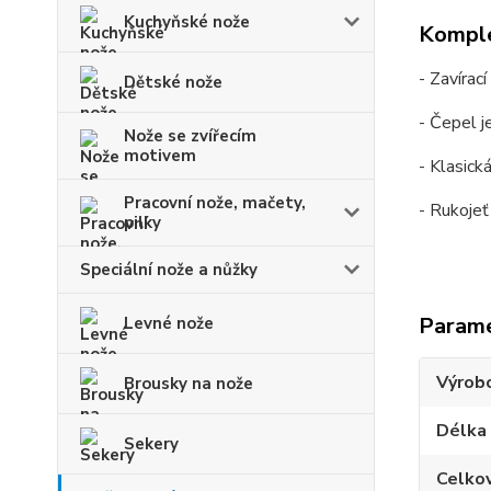
Kuchyňské nože
Komple
- Zavíra
Dětské nože
- Čepel j
Nože se zvířecím
motivem
- Klasick
Pracovní nože, mačety,
- Rukojeť
pilky
Speciální nože a nůžky
Param
Levné nože
Výrob
Brousky na nože
Délka
Sekery
Celko