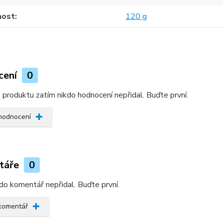
ost
120 g
cení
0
produktu zatím nikdo hodnocení nepřidal. Buďte první.
 hodnocení
táře
0
do komentář nepřidal. Buďte první.
 komentář