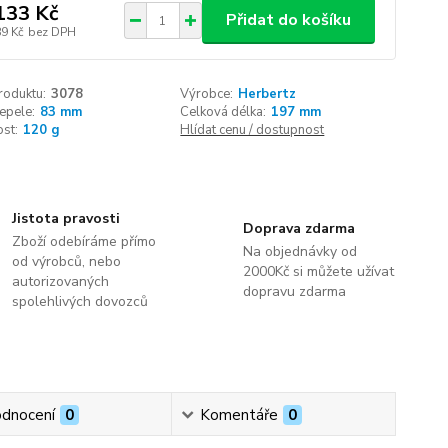
133 Kč
Přidat do košíku
89 Kč
bez DPH
roduktu:
3078
Výrobce:
Herbertz
epele:
83 mm
Celková délka:
197 mm
st:
120 g
Hlídat cenu / dostupnost
Jistota pravosti
Doprava zdarma
Zboží odebíráme přímo
Na objednávky od
od výrobců, nebo
2000Kč si můžete užívat
autorizovaných
dopravu zdarma
spolehlivých dovozců
dnocení
0
Komentáře
0