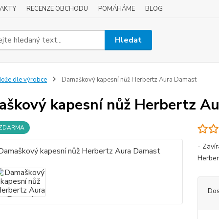
AKTY
RECENZE OBCHODU
POMÁHÁME
BLOG
Hledat
ože dle výrobce
Damaškový kapesní nůž Herbertz Aura Damast
škový kapesní nůž Herbertz A
 ZDARMA
- Zaví
Herber
Dos