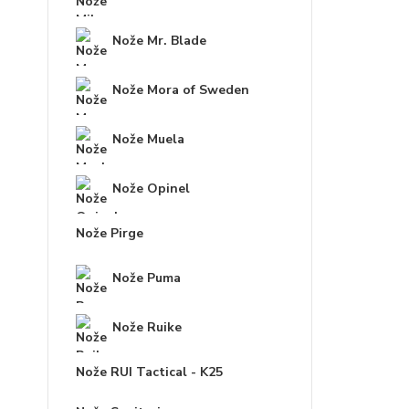
Nože Mr. Blade
Nože Mora of Sweden
Nože Muela
Nože Opinel
Nože Pirge
Nože Puma
Nože Ruike
Nože RUI Tactical - K25