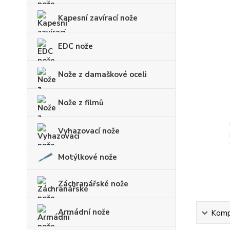
Kapesní zavírací nože
EDC nože
Nože z damaškové oceli
Nože z filmů
Vyhazovací nože
Motýlkové nože
Záchranářské nože
Armádní nože
Kompl