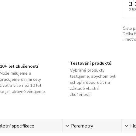
3 
2 5
Číslo p
Délka č
Hmotno
Testování produktů
10+ let zkušeností
Vybrané produkty
Nože milujeme a
testujeme, abychom byli
pracujeme s nimi celý
schopni doporučit na
život a více než 10 let
základě vlastní
se jim aktivně věnujeme.
zkušenosti
etní specifikace
Parametry
Ho